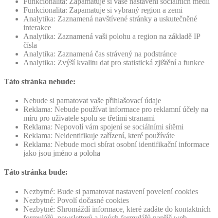
Funkcionalita: Zapamatuje si vaše nastavení sociálních médií
Funkcionalita: Zapamatuje si vybraný region a zemi
Analytika: Zaznamená navštívené stránky a uskutečněné
interakce
Analytika: Zaznamená vaši polohu a region na základě IP
čísla
Analytika: Zaznamená čas strávený na podstránce
Analytika: Zvýší kvalitu dat pro statistická zjištění a funkce
Táto stránka nebude:
Nebude si pamatovat vaše přihlašovací údaje
Reklama: Nebude používat informace pro reklamní účely na
míru pro uživatele spolu se třetími stranami
Reklama: Nepovolí vám spojení se sociálními sítěmi
Reklama: Neidentifikuje zařízení, které používáte
Reklama: Nebude moci sbírat osobní identifikační informace
jako jsou jméno a poloha
Táto stránka bude:
Nezbytné: Bude si pamatovat nastavení povelení cookies
Nezbytné: Povolí dočasné cookies
Nezbytné: Shromáždí informace, které zadáte do kontaktních
formulářů, newsletterů a jiných formulářů napříč web