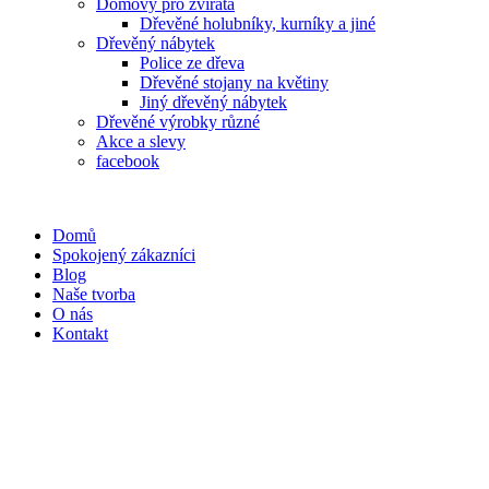
Domovy pro zvířata
Dřevěné holubníky, kurníky a jiné
Dřevěný nábytek
Police ze dřeva
Dřevěné stojany na květiny
Jiný dřevěný nábytek
Dřevěné výrobky různé
Akce a slevy
facebook
Domů
Spokojený zákazníci
Blog
Naše tvorba
O nás
Kontakt