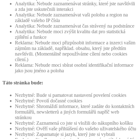
Analytika: Nebude zaznamenávat stránky, které jste navštívili
a zda jste uskutečnili interakci
Analytika: Nebude zaznamenávat vaši polohu a region na
základě vašeho IP čísla
Analytika: Nebude zaznamenávat čas strávený na podstránce
Analytika: Nebude moci zvýšit kvalitu dat pro statistická
zjištění a funkce
Reklama: Nebude moci přizpůsobit informace a inzerci vašim
zájmům na základě, například. obsahu, který jste předtím
navštívili. (Momentálně nepoužíváme cílení nebo cookies
cílení.)
Reklama: Nebude moci sbírat osobní identifikační informace
jako jsou jméno a poloha
Táto stránka bude:
Nezbytné: Bude si pamatovat nastavení povelení cookies
Nezbytné: Povolí dočasné cookies
Nezbytné: Shromáždí informace, které zadáte do kontaktních
formulářů, newsletterů a jiných formulářů napříč web
stránkou
Nezbytné: Zaznamená co jste si vložili do nákupního košíku
Nezbytné: Ověří vaše přihlášení do vašeho uživatelského účtu
Nezbytné: Zapamatuje si jazyk, který jste si vybrali