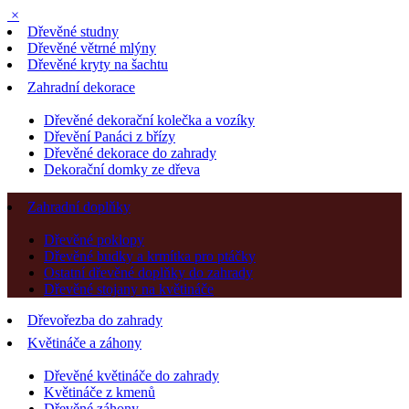
×
Dřevěné studny
Dřevěné větrné mlýny
Dřevěné kryty na šachtu
Zahradní dekorace
Dřevěné dekorační kolečka a vozíky
Dřevění Panáci z břízy
Dřevěné dekorace do zahrady
Dekorační domky ze dřeva
Zahradní doplňky
Dřevěné poklopy
Dřevěné budky a krmítka pro ptáčky
Ostatní dřevěné doplňky do zahrady
Dřevěné stojany na květináče
Dřevořezba do zahrady
Květináče a záhony
Dřevěné květináče do zahrady
Květináče z kmenů
Dřevěné záhony