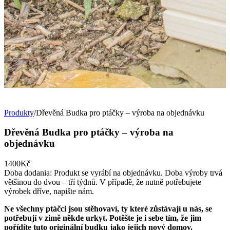
Produkty
/
Dřevěná Budka pro ptáčky – výroba na objednávku
Dřevěná Budka pro ptáčky – výroba na
objednávku
1400Kč
Doba dodania:
Produkt se vyrábí na objednávku. Doba výroby trvá
většinou do dvou – tří týdnů. V případě, že nutně potřebujete
výrobek dříve, napište nám.
Ne všechny ptáčci jsou stěhovaví, ty které zůstávají u nás, se
potřebují v zimě někde urkyt. Potěšte je i sebe tím, že jim
pořídíte tuto originální budku jako jejich nový domov.