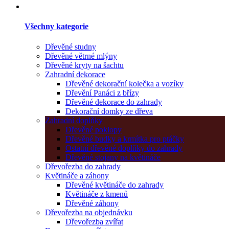
Všechny kategorie
Dřevěné studny
Dřevěné větrné mlýny
Dřevěné kryty na šachtu
Zahradní dekorace
Dřevěné dekorační kolečka a vozíky
Dřevění Panáci z břízy
Dřevěné dekorace do zahrady
Dekorační domky ze dřeva
Zahradní doplňky
Dřevěné poklopy
Dřevěné budky a krmítka pro ptáčky
Ostatní dřevěné doplňky do zahrady
Dřevěné stojany na květináče
Dřevořezba do zahrady
Květináče a záhony
Dřevěné květináče do zahrady
Květináče z kmenů
Dřevěné záhony
Dřevořezba na objednávku
Dřevořezba zvířat