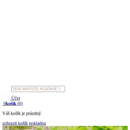
Products
search
Účet
0
košík
(0)
Váš košík je prázdný.
zobrazit košík
pokladna