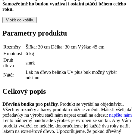
Samozřejmě ho budou využívat i ostatní ptáčci během celého
roku.
Vložit do košíku
Parametry produktu
Rozměry
Šířka: 30 cm Délka: 30 cm Výška: 45 cm
Hmotnost
6 kg
Druh
smrk
dřeva
Lak na dřevo belinka Uv plus buk možný výběr
Nátěr
odstínu.
Celkový popis
Dřevěná budka pro ptáčky.
Produkt se vyrábí na objednávku.
Všechny rozměry a barvy produktu můžete změnit. Máte-li všelijaké
požadavky na výrobu stačí nám napsat email na adresu:
napište nám
Tento nádherný handmade výrobek je vyroben ze smrku. Aby Vám
produkt vydržel co nejdéle, doporučujeme jej každé dva roky natřít
lakem na exteriérové ​​dřevo. Upozorňujeme, že pokud dřevěný