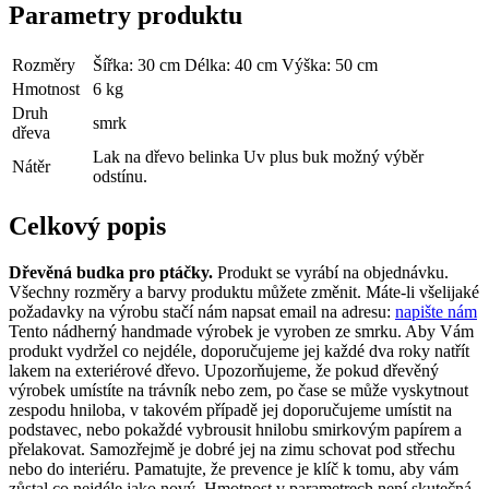
Parametry produktu
Rozměry
Šířka: 30 cm Délka: 40 cm Výška: 50 cm
Hmotnost
6 kg
Druh
smrk
dřeva
Lak na dřevo belinka Uv plus buk možný výběr
Nátěr
odstínu.
Celkový popis
Dřevěná budka pro ptáčky.
Produkt se vyrábí na objednávku.
Všechny rozměry a barvy produktu můžete změnit. Máte-li všelijaké
požadavky na výrobu stačí nám napsat email na adresu:
napište nám
Tento nádherný handmade výrobek je vyroben ze smrku. Aby Vám
produkt vydržel co nejdéle, doporučujeme jej každé dva roky natřít
lakem na exteriérové ​​dřevo. Upozorňujeme, že pokud dřevěný
výrobek umístíte na trávník nebo zem, po čase se může vyskytnout
zespodu hniloba, v takovém případě jej doporučujeme umístit na
podstavec, nebo pokaždé vybrousit hnilobu smirkovým papírem a
přelakovat. Samozřejmě je dobré jej na zimu schovat pod střechu
nebo do interiéru. Pamatujte, že prevence je klíč k tomu, aby vám
zůstal co nejdéle jako nový. Hmotnost v parametrech není skutečná