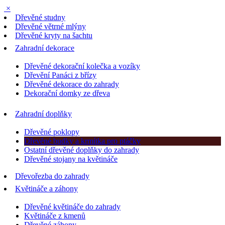
×
Dřevěné studny
Dřevěné větrné mlýny
Dřevěné kryty na šachtu
Zahradní dekorace
Dřevěné dekorační kolečka a vozíky
Dřevění Panáci z břízy
Dřevěné dekorace do zahrady
Dekorační domky ze dřeva
Zahradní doplňky
Dřevěné poklopy
Dřevěné budky a krmítka pro ptáčky
Ostatní dřevěné doplňky do zahrady
Dřevěné stojany na květináče
Dřevořezba do zahrady
Květináče a záhony
Dřevěné květináče do zahrady
Květináče z kmenů
Dřevěné záhony