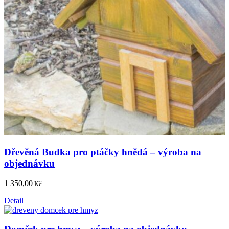
Dřevěná Budka pro ptáčky hnědá – výroba na
objednávku
1 350,00
Kč
Detail