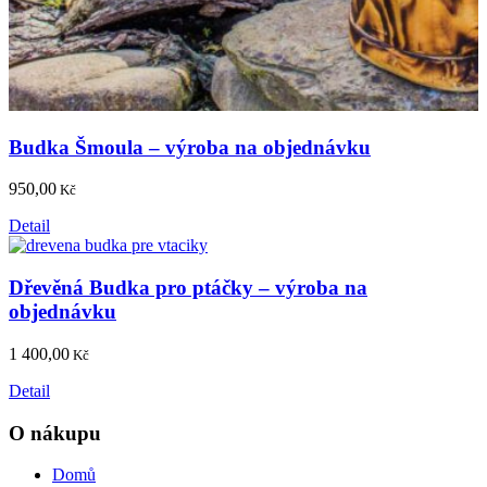
Budka Šmoula – výroba na objednávku
950,00
Kč
Detail
Dřevěná Budka pro ptáčky – výroba na
objednávku
1 400,00
Kč
Detail
O nákupu
Domů