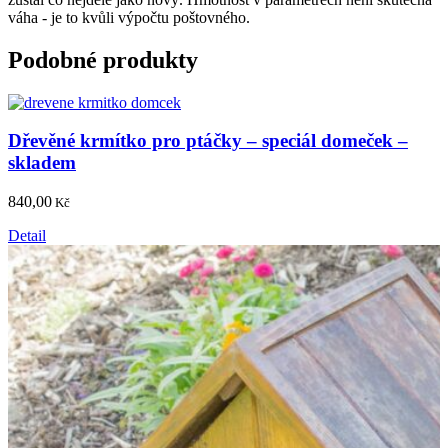
váha - je to kvůli výpočtu poštovného.
Podobné produkty
Dřevěné krmítko pro ptáčky – speciál domeček –
skladem
840,00
Kč
Detail