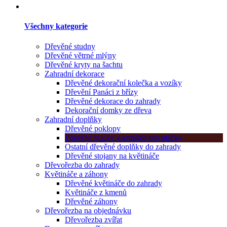
Všechny kategorie
Dřevěné studny
Dřevěné větrné mlýny
Dřevěné kryty na šachtu
Zahradní dekorace
Dřevěné dekorační kolečka a vozíky
Dřevění Panáci z břízy
Dřevěné dekorace do zahrady
Dekorační domky ze dřeva
Zahradní doplňky
Dřevěné poklopy
Dřevěné budky a krmítka pro ptáčky
Ostatní dřevěné doplňky do zahrady
Dřevěné stojany na květináče
Dřevořezba do zahrady
Květináče a záhony
Dřevěné květináče do zahrady
Květináče z kmenů
Dřevěné záhony
Dřevořezba na objednávku
Dřevořezba zvířat