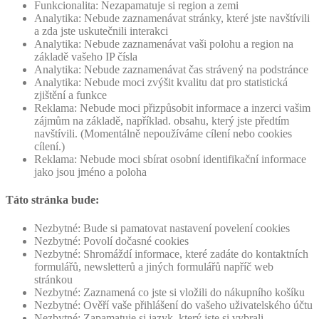
Funkcionalita: Nezapamatuje si region a zemi
Analytika: Nebude zaznamenávat stránky, které jste navštívili
a zda jste uskutečnili interakci
Analytika: Nebude zaznamenávat vaši polohu a region na
základě vašeho IP čísla
Analytika: Nebude zaznamenávat čas strávený na podstránce
Analytika: Nebude moci zvýšit kvalitu dat pro statistická
zjištění a funkce
Reklama: Nebude moci přizpůsobit informace a inzerci vašim
zájmům na základě, například. obsahu, který jste předtím
navštívili. (Momentálně nepoužíváme cílení nebo cookies
cílení.)
Reklama: Nebude moci sbírat osobní identifikační informace
jako jsou jméno a poloha
Táto stránka bude:
Nezbytné: Bude si pamatovat nastavení povelení cookies
Nezbytné: Povolí dočasné cookies
Nezbytné: Shromáždí informace, které zadáte do kontaktních
formulářů, newsletterů a jiných formulářů napříč web
stránkou
Nezbytné: Zaznamená co jste si vložili do nákupního košíku
Nezbytné: Ověří vaše přihlášení do vašeho uživatelského účtu
Nezbytné: Zapamatuje si jazyk, který jste si vybrali