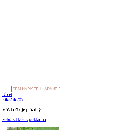
Products
search
Účet
0
košík
(0)
Váš košík je prázdný.
zobrazit košík
pokladna