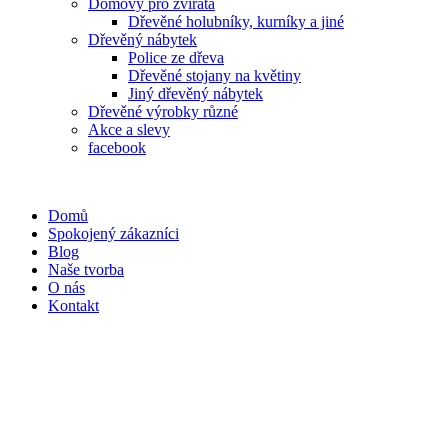
Domovy pro zvířata
Dřevěné holubníky, kurníky a jiné
Dřevěný nábytek
Police ze dřeva
Dřevěné stojany na květiny
Jiný dřevěný nábytek
Dřevěné výrobky různé
Akce a slevy
facebook
Domů
Spokojený zákazníci
Blog
Naše tvorba
O nás
Kontakt