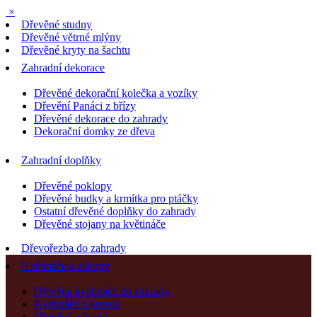
×
Dřevěné studny
Dřevěné větrné mlýny
Dřevěné kryty na šachtu
Zahradní dekorace
Dřevěné dekorační kolečka a vozíky
Dřevění Panáci z břízy
Dřevěné dekorace do zahrady
Dekorační domky ze dřeva
Zahradní doplňky
Dřevěné poklopy
Dřevěné budky a krmítka pro ptáčky
Ostatní dřevěné doplňky do zahrady
Dřevěné stojany na květináče
Dřevořezba do zahrady
Květináče a záhony
Dřevěné květináče do zahrady
Květináče z kmenů
Dřevěné záhony