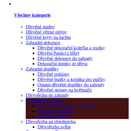
Všechny kategorie
Dřevěné studny
Dřevěné větrné mlýny
Dřevěné kryty na šachtu
Zahradní dekorace
Dřevěné dekorační kolečka a vozíky
Dřevění Panáci z břízy
Dřevěné dekorace do zahrady
Dekorační domky ze dřeva
Zahradní doplňky
Dřevěné poklopy
Dřevěné budky a krmítka pro ptáčky
Ostatní dřevěné doplňky do zahrady
Dřevěné stojany na květináče
Dřevořezba do zahrady
Květináče a záhony
Dřevěné květináče do zahrady
Květináče z kmenů
Dřevěné záhony
Dřevořezba na objednávku
Dřevořezba zvířat