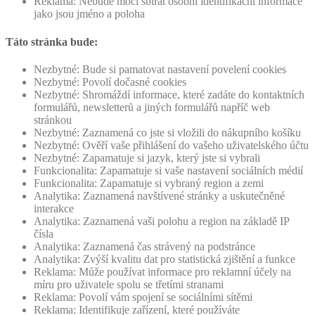
Reklama: Nebude moci sbírat osobní identifikační informace
jako jsou jméno a poloha
Táto stránka bude:
Nezbytné: Bude si pamatovat nastavení povelení cookies
Nezbytné: Povolí dočasné cookies
Nezbytné: Shromáždí informace, které zadáte do kontaktních
formulářů, newsletterů a jiných formulářů napříč web
stránkou
Nezbytné: Zaznamená co jste si vložili do nákupního košíku
Nezbytné: Ověří vaše přihlášení do vašeho uživatelského účtu
Nezbytné: Zapamatuje si jazyk, který jste si vybrali
Funkcionalita: Zapamatuje si vaše nastavení sociálních médií
Funkcionalita: Zapamatuje si vybraný region a zemi
Analytika: Zaznamená navštívené stránky a uskutečněné
interakce
Analytika: Zaznamená vaši polohu a region na základě IP
čísla
Analytika: Zaznamená čas strávený na podstránce
Analytika: Zvýší kvalitu dat pro statistická zjištění a funkce
Reklama: Může používat informace pro reklamní účely na
míru pro uživatele spolu se třetími stranami
Reklama: Povolí vám spojení se sociálními sítěmi
Reklama: Identifikuje zařízení, které používáte