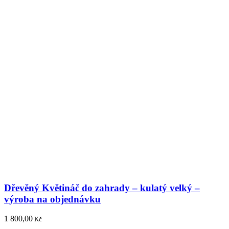
Dřevěný Květináč do zahrady – kulatý velký –
výroba na objednávku
1 800,00
Kč