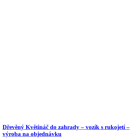
Dřevěný Květináč do zahrady – vozík s rukojetí –
výroba na objednávku