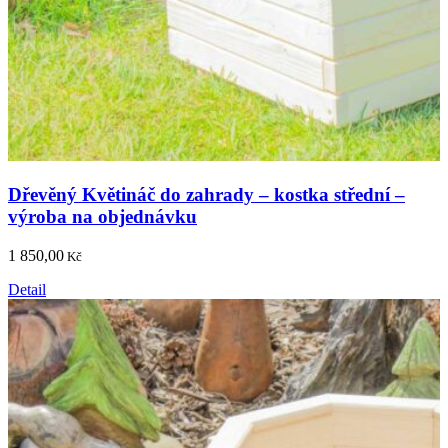
Dřevěný Květináč do zahrady – kostka střední –
výroba na objednávku
1 850,00
Kč
Detail