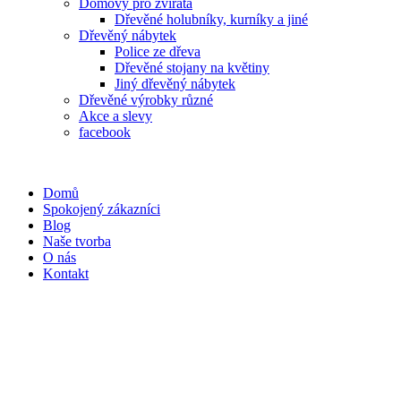
Domovy pro zvířata
Dřevěné holubníky, kurníky a jiné
Dřevěný nábytek
Police ze dřeva
Dřevěné stojany na květiny
Jiný dřevěný nábytek
Dřevěné výrobky různé
Akce a slevy
facebook
Domů
Spokojený zákazníci
Blog
Naše tvorba
O nás
Kontakt