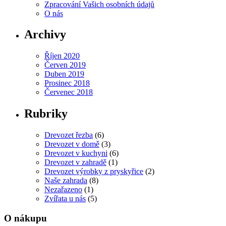
Zpracování Vašich osobních údajů
O nás
Archivy
Říjen 2020
Červen 2019
Duben 2019
Prosinec 2018
Červenec 2018
Rubriky
Drevozet řezba
(6)
Drevozet v domě
(3)
Drevozet v kuchyni
(6)
Drevozet v zahradě
(1)
Drevozet výrobky z pryskyřice
(2)
Naše zahrada
(8)
Nezařazeno
(1)
Zvířata u nás
(5)
O nákupu