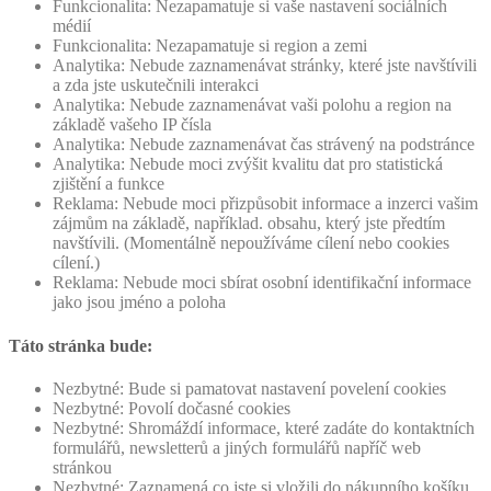
Funkcionalita: Nezapamatuje si vaše nastavení sociálních
médií
Funkcionalita: Nezapamatuje si region a zemi
Analytika: Nebude zaznamenávat stránky, které jste navštívili
a zda jste uskutečnili interakci
Analytika: Nebude zaznamenávat vaši polohu a region na
základě vašeho IP čísla
Analytika: Nebude zaznamenávat čas strávený na podstránce
Analytika: Nebude moci zvýšit kvalitu dat pro statistická
zjištění a funkce
Reklama: Nebude moci přizpůsobit informace a inzerci vašim
zájmům na základě, například. obsahu, který jste předtím
navštívili. (Momentálně nepoužíváme cílení nebo cookies
cílení.)
Reklama: Nebude moci sbírat osobní identifikační informace
jako jsou jméno a poloha
Táto stránka bude:
Nezbytné: Bude si pamatovat nastavení povelení cookies
Nezbytné: Povolí dočasné cookies
Nezbytné: Shromáždí informace, které zadáte do kontaktních
formulářů, newsletterů a jiných formulářů napříč web
stránkou
Nezbytné: Zaznamená co jste si vložili do nákupního košíku