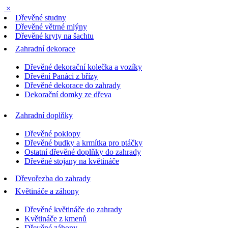
×
Dřevěné studny
Dřevěné větrné mlýny
Dřevěné kryty na šachtu
Zahradní dekorace
Dřevěné dekorační kolečka a vozíky
Dřevění Panáci z břízy
Dřevěné dekorace do zahrady
Dekorační domky ze dřeva
Zahradní doplňky
Dřevěné poklopy
Dřevěné budky a krmítka pro ptáčky
Ostatní dřevěné doplňky do zahrady
Dřevěné stojany na květináče
Dřevořezba do zahrady
Květináče a záhony
Dřevěné květináče do zahrady
Květináče z kmenů
Dřevěné záhony