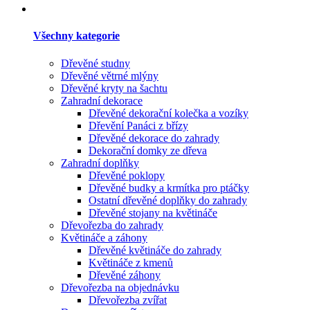
Všechny kategorie
Dřevěné studny
Dřevěné větrné mlýny
Dřevěné kryty na šachtu
Zahradní dekorace
Dřevěné dekorační kolečka a vozíky
Dřevění Panáci z břízy
Dřevěné dekorace do zahrady
Dekorační domky ze dřeva
Zahradní doplňky
Dřevěné poklopy
Dřevěné budky a krmítka pro ptáčky
Ostatní dřevěné doplňky do zahrady
Dřevěné stojany na květináče
Dřevořezba do zahrady
Květináče a záhony
Dřevěné květináče do zahrady
Květináče z kmenů
Dřevěné záhony
Dřevořezba na objednávku
Dřevořezba zvířat