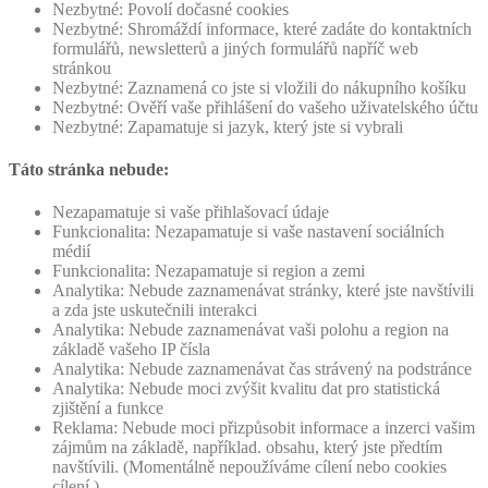
Nezbytné: Povolí dočasné cookies
Nezbytné: Shromáždí informace, které zadáte do kontaktních
formulářů, newsletterů a jiných formulářů napříč web
stránkou
Nezbytné: Zaznamená co jste si vložili do nákupního košíku
Nezbytné: Ověří vaše přihlášení do vašeho uživatelského účtu
Nezbytné: Zapamatuje si jazyk, který jste si vybrali
Táto stránka nebude:
Nezapamatuje si vaše přihlašovací údaje
Funkcionalita: Nezapamatuje si vaše nastavení sociálních
médií
Funkcionalita: Nezapamatuje si region a zemi
Analytika: Nebude zaznamenávat stránky, které jste navštívili
a zda jste uskutečnili interakci
Analytika: Nebude zaznamenávat vaši polohu a region na
základě vašeho IP čísla
Analytika: Nebude zaznamenávat čas strávený na podstránce
Analytika: Nebude moci zvýšit kvalitu dat pro statistická
zjištění a funkce
Reklama: Nebude moci přizpůsobit informace a inzerci vašim
zájmům na základě, například. obsahu, který jste předtím
navštívili. (Momentálně nepoužíváme cílení nebo cookies
cílení.)