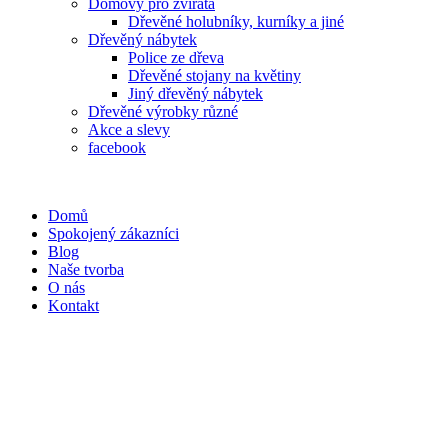
Domovy pro zvířata
Dřevěné holubníky, kurníky a jiné
Dřevěný nábytek
Police ze dřeva
Dřevěné stojany na květiny
Jiný dřevěný nábytek
Dřevěné výrobky různé
Akce a slevy
facebook
Domů
Spokojený zákazníci
Blog
Naše tvorba
O nás
Kontakt