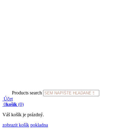
Products search
Účet
0
košík
(0)
Váš košík je prázdný.
zobrazit košík
pokladna