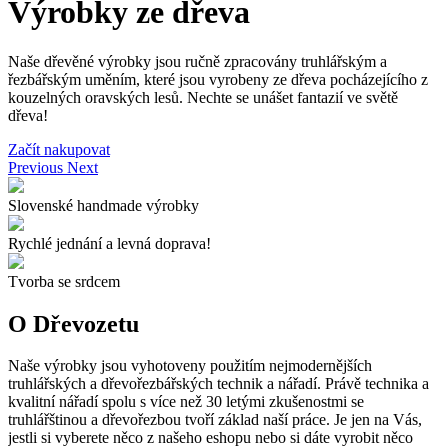
Výrobky ze dřeva
Naše dřevěné výrobky jsou ručně zpracovány truhlářským a
řezbářským uměním, které jsou vyrobeny ze dřeva pocházejícího z
kouzelných oravských lesů. Nechte se unášet fantazií ve světě
dřeva!
Začít nakupovat
Previous
Next
Slovenské handmade výrobky
Rychlé jednání a levná doprava!
Tvorba se srdcem
O Dřevozetu
Naše výrobky jsou vyhotoveny použitím nejmodernějších
truhlářských a dřevořezbářských technik a nářadí. Právě technika a
kvalitní nářadí spolu s více než 30 letými zkušenostmi se
truhlářštinou a dřevořezbou tvoří základ naší práce. Je jen na Vás,
jestli si vyberete něco z našeho eshopu nebo si dáte vyrobit něco