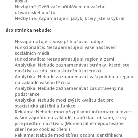
košíku
výrobky
Nezbytné: Ověří vaše přihlášení do vašeho
různé
uživatelského účtu
Nezbytné: Zapamatuje si jazyk, který jste si vybrali
Akce
a
Táto stránka nebude:
slevy
Nezapamatuje si vaše přihlašovací údaje
Funkcionalita: Nezapamatuje si vaše nastavení
sociálních médií
Funkcionalita: Nezapamatuje si region a zemi
Analytika: Nebude zaznamenávat stránky, které jste
Products
navštívili a zda jste uskutečnili interakci
search
Analytika: Nebude zaznamenávat vaši polohu a region
SPOKOJENÝ
na základě vašeho IP čísla
ZÁKAZNÍCI
Analytika: Nebude zaznamenávat čas strávený na
podstránce
BLOG
Analytika: Nebude moci zvýšit kvalitu dat pro
statistická zjištění a funkce
NAŠE
Reklama: Nebude moci přizpůsobit informace a inzerci
TVORBA
vašim zájmům na základě, například. obsahu, který
jste předtím navštívili. (Momentálně nepoužíváme
cílení nebo cookies cílení.)
O
Reklama: Nebude moci sbírat osobní identifikační
NÁS