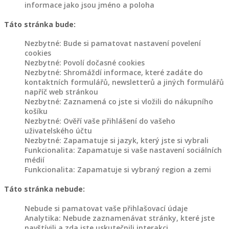
informace jako jsou jméno a poloha
KONTAKT
Táto stránka bude:
Nezbytné: Bude si pamatovat nastavení povelení
cookies
Nezbytné: Povolí dočasné cookies
Nezbytné: Shromáždí informace, které zadáte do
kontaktních formulářů, newsletterů a jiných formulářů
napříč web stránkou
Nezbytné: Zaznamená co jste si vložili do nákupního
košíku
Nezbytné: Ověří vaše přihlášení do vašeho
uživatelského účtu
Nezbytné: Zapamatuje si jazyk, který jste si vybrali
Funkcionalita: Zapamatuje si vaše nastavení sociálních
médií
Funkcionalita: Zapamatuje si vybraný region a zemi
Táto stránka nebude:
Nebude si pamatovat vaše přihlašovací údaje
Analytika: Nebude zaznamenávat stránky, které jste
navštívili a zda jste uskutečnili interakci