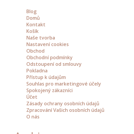
kolečka
Blog
a
Domů
vozíky
Kontakt
Košík
Dřevění
Naše tvorba
Panáci
Nastavení cookies
z
Obchod
břízy
Obchodní podmínky
Dřevěné
Odstoupení od smlouvy
dekorace
Pokladna
do
Přístup k údajům
zahrady
Souhlas pro marketingové účely
Spokojený zákazníci
Dekorační
Účet
domky
Zásady ochrany osobních údajů
ze
Zpracování Vašich osobních údajů
dřeva
O nás
Zahradní