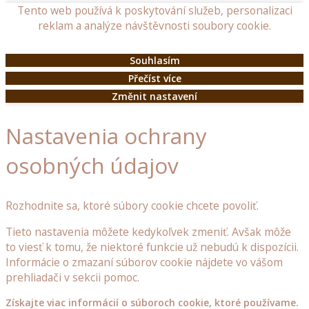
Tento web používá k poskytování služeb, personalizaci
Dřevěné
reklam a analýze návštěvnosti soubory cookie.
záhony
Souhlasím
Dřevořezba
Přečíst více
na
Změnit nastavení
objednávku
Nastavenia ochrany
Dřevořezba
zvířat
osobných údajov
Domovy
pro
Rozhodnite sa, ktoré súbory cookie chcete povoliť.
zvířata
Tieto nastavenia môžete kedykoľvek zmeniť. Avšak môže
to viesť k tomu, že niektoré funkcie už nebudú k dispozícii.
Dřevěné
Informácie o zmazaní súborov cookie nájdete vo vášom
holubníky,
prehliadači v sekcii pomoc.
kurníky
a
Získajte viac informácií o súboroch cookie, ktoré používame.