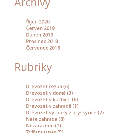
Archivy
doplňky
Dřevěné
Říjen 2020
poklopy
Červen 2019
Duben 2019
Dřevěné
Prosinec 2018
budky
Červenec 2018
a
krmítka
Rubriky
pro
ptáčky
Ostatní
Drevozet řezba
(6)
dřevěné
Drevozet v domě
(3)
doplňky
Drevozet v kuchyni
(6)
do
Drevozet v zahradě
(1)
zahrady
Drevozet výrobky z pryskyřice
(2)
Naše zahrada
(8)
Dřevěné
Nezařazeno
(1)
stojany
Zvířata u nás
(5)