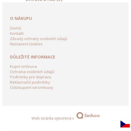
na
květináče
O NÁKUPU
Dřevořezba
Domů
do
Kontakt
Zásady ochrany osobních údajů
zahrady
Nastavení cookies
Květináče
DŮLEŽITÉ INFORMACE
a
Kupní smlouva
záhony
Ochrana osobních údajů
Podmínky pro dopravu
Dřevěné
Reklamační podmínky
květináče
Odstoupení od smlouvy
do
zahrady
Květináče
z
Web stránka vytvořená v
kmenů