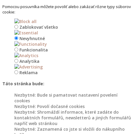
jiné
Pomocou posuvníka môžete povoliť alebo zakázať rôzne typy súborov
cookie:
Dřevěný
Zablokovať všetko
nábytek
Nevyhnutné
Police
ze
Funkcionalita
dřeva
Analytika
Dřevěné
Reklama
stojany
na
Táto stránka bude:
květiny
Nezbytné: Bude si pamatovat nastavení povelení
Jiný
cookies
dřevěný
Nezbytné: Povolí dočasné cookies
Nezbytné: Shromáždí informace, které zadáte do
nábytek
kontaktních formulářů, newsletterů a jiných formulářů
napříč web stránkou
Nezbytné: Zaznamená co jste si vložili do nákupního
Dřevěné