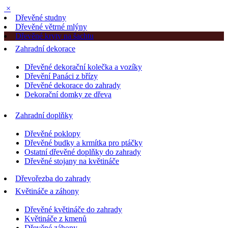
×
Dřevěné studny
Dřevěné větrné mlýny
Dřevěné kryty na šachtu
Zahradní dekorace
Dřevěné dekorační kolečka a vozíky
Dřevění Panáci z břízy
Dřevěné dekorace do zahrady
Dekorační domky ze dřeva
Zahradní doplňky
Dřevěné poklopy
Dřevěné budky a krmítka pro ptáčky
Ostatní dřevěné doplňky do zahrady
Dřevěné stojany na květináče
Dřevořezba do zahrady
Květináče a záhony
Dřevěné květináče do zahrady
Květináče z kmenů
Dřevěné záhony