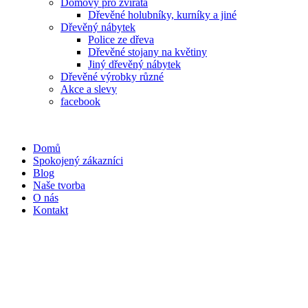
Domovy pro zvířata
Dřevěné holubníky, kurníky a jiné
Dřevěný nábytek
Police ze dřeva
Dřevěné stojany na květiny
Jiný dřevěný nábytek
Dřevěné výrobky různé
Akce a slevy
facebook
Domů
Spokojený zákazníci
Blog
Naše tvorba
O nás
Kontakt