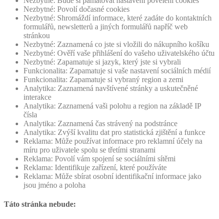
Nezbytné: Bude si pamatovat nastavení povelení cookies
Nezbytné: Povolí dočasné cookies
Nezbytné: Shromáždí informace, které zadáte do kontaktních
formulářů, newsletterů a jiných formulářů napříč web
stránkou
Nezbytné: Zaznamená co jste si vložili do nákupního košíku
Nezbytné: Ověří vaše přihlášení do vašeho uživatelského účtu
Nezbytné: Zapamatuje si jazyk, který jste si vybrali
Funkcionalita: Zapamatuje si vaše nastavení sociálních médií
Funkcionalita: Zapamatuje si vybraný region a zemi
Analytika: Zaznamená navštívené stránky a uskutečněné
interakce
Analytika: Zaznamená vaši polohu a region na základě IP
čísla
Analytika: Zaznamená čas strávený na podstránce
Analytika: Zvýší kvalitu dat pro statistická zjištění a funkce
Reklama: Může používat informace pro reklamní účely na
míru pro uživatele spolu se třetími stranami
Reklama: Povolí vám spojení se sociálními sítěmi
Reklama: Identifikuje zařízení, které používáte
Reklama: Může sbírat osobní identifikační informace jako
jsou jméno a poloha
Táto stránka nebude: