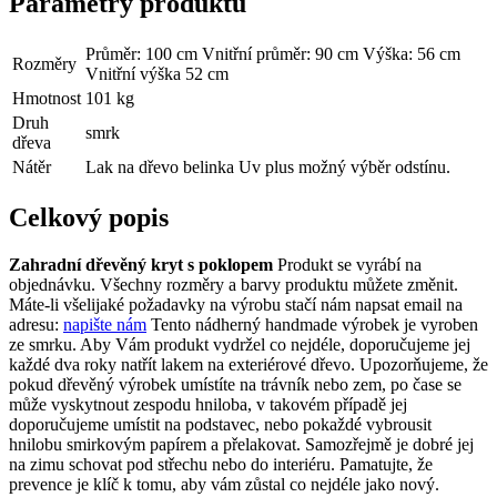
Parametry produktu
Průměr: 100 cm Vnitřní průměr: 90 cm Výška: 56 cm
Rozměry
Vnitřní výška 52 cm
Hmotnost
101 kg
Druh
smrk
dřeva
Nátěr
Lak na dřevo belinka Uv plus možný výběr odstínu.
Celkový popis
Zahradní dřevěný kryt s poklopem
Produkt se vyrábí na
objednávku. Všechny rozměry a barvy produktu můžete změnit.
Máte-li všelijaké požadavky na výrobu stačí nám napsat email na
adresu:
napište nám
Tento nádherný handmade výrobek je vyroben
ze smrku. Aby Vám produkt vydržel co nejdéle, doporučujeme jej
každé dva roky natřít lakem na exteriérové ​​dřevo. Upozorňujeme, že
pokud dřevěný výrobek umístíte na trávník nebo zem, po čase se
může vyskytnout zespodu hniloba, v takovém případě jej
doporučujeme umístit na podstavec, nebo pokaždé vybrousit
hnilobu smirkovým papírem a přelakovat. Samozřejmě je dobré jej
na zimu schovat pod střechu nebo do interiéru. Pamatujte, že
prevence je klíč k tomu, aby vám zůstal co nejdéle jako nový.