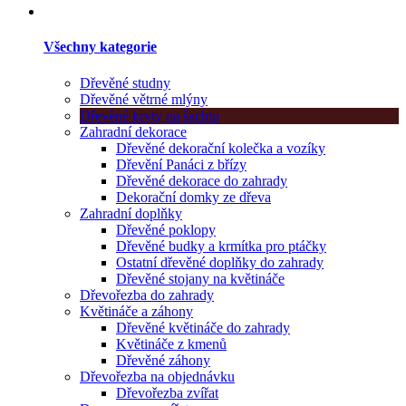
Všechny kategorie
Dřevěné studny
Dřevěné větrné mlýny
Dřevěné kryty na šachtu
Zahradní dekorace
Dřevěné dekorační kolečka a vozíky
Dřevění Panáci z břízy
Dřevěné dekorace do zahrady
Dekorační domky ze dřeva
Zahradní doplňky
Dřevěné poklopy
Dřevěné budky a krmítka pro ptáčky
Ostatní dřevěné doplňky do zahrady
Dřevěné stojany na květináče
Dřevořezba do zahrady
Květináče a záhony
Dřevěné květináče do zahrady
Květináče z kmenů
Dřevěné záhony
Dřevořezba na objednávku
Dřevořezba zvířat