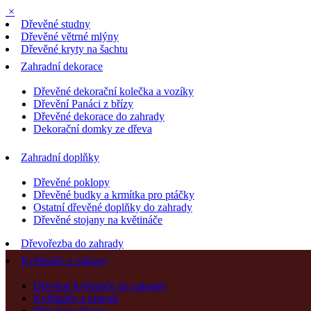
×
Dřevěné studny
Dřevěné větrné mlýny
Dřevěné kryty na šachtu
Zahradní dekorace
Dřevěné dekorační kolečka a vozíky
Dřevění Panáci z břízy
Dřevěné dekorace do zahrady
Dekorační domky ze dřeva
Zahradní doplňky
Dřevěné poklopy
Dřevěné budky a krmítka pro ptáčky
Ostatní dřevěné doplňky do zahrady
Dřevěné stojany na květináče
Dřevořezba do zahrady
Květináče a záhony
Dřevěné květináče do zahrady
Květináče z kmenů
Dřevěné záhony