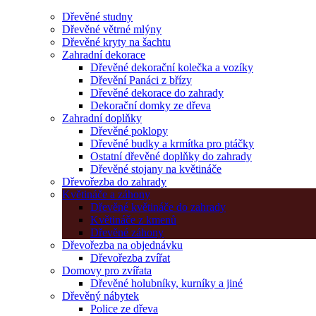
Dřevěné studny
Dřevěné větrné mlýny
Dřevěné kryty na šachtu
Zahradní dekorace
Dřevěné dekorační kolečka a vozíky
Dřevění Panáci z břízy
Dřevěné dekorace do zahrady
Dekorační domky ze dřeva
Zahradní doplňky
Dřevěné poklopy
Dřevěné budky a krmítka pro ptáčky
Ostatní dřevěné doplňky do zahrady
Dřevěné stojany na květináče
Dřevořezba do zahrady
Květináče a záhony
Dřevěné květináče do zahrady
Květináče z kmenů
Dřevěné záhony
Dřevořezba na objednávku
Dřevořezba zvířat
Domovy pro zvířata
Dřevěné holubníky, kurníky a jiné
Dřevěný nábytek
Police ze dřeva