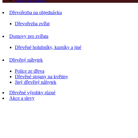
Dřevořezba na objednávku
Dřevořezba zvířat
Domovy pro zvířata
Dřevěné holubníky, kurníky a jiné
Dřevěný nábytek
Police ze dřeva
Dřevěné stojany na květiny
Jiný dřevěný nábytek
Dřevěné výrobky různé
Akce a slevy