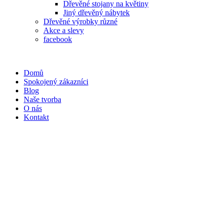
Dřevěné stojany na květiny
Jiný dřevěný nábytek
Dřevěné výrobky různé
Akce a slevy
facebook
Domů
Spokojený zákazníci
Blog
Naše tvorba
O nás
Kontakt