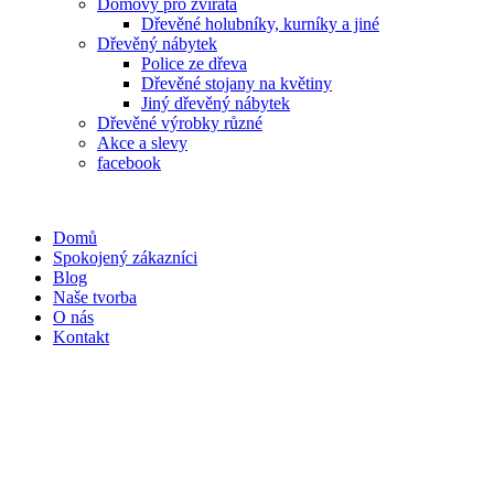
Domovy pro zvířata
Dřevěné holubníky, kurníky a jiné
Dřevěný nábytek
Police ze dřeva
Dřevěné stojany na květiny
Jiný dřevěný nábytek
Dřevěné výrobky různé
Akce a slevy
facebook
Domů
Spokojený zákazníci
Blog
Naše tvorba
O nás
Kontakt