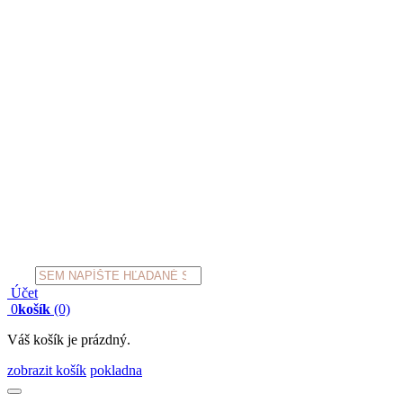
Products
search
Účet
0
košík
(0)
Váš košík je prázdný.
zobrazit košík
pokladna