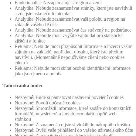
Funkcionalita: Nezapamatuje si region a zemi
Analytika: Nebude zaznamenávat stránky, které jste navštívili
a zda jste uskutečnili interakci
Analytika: Nebude zaznamenávat vaši polohu a region na
základě vašeho IP čísla
Analytika: Nebude zaznamenávat čas strávený na podstránce
Analytika: Nebude moci zvýšit kvalitu dat pro statistická
zjištění a funkce
Reklama: Nebude moci přizpůsobit informace a inzerci vašim
zájmům na základě, například. obsahu, který jste předtím
navštívili. (Momentálně nepoužíváme cílení nebo cookies
cílení.)
Reklama: Nebude moci sbírat osobní identifikační informace
jako jsou jméno a poloha
Táto stránka bude:
Nezbytné: Bude si pamatovat nastavení povelení cookies
Nezbytné: Povolí dočasné cookies
Nezbytné: Shromáždí informace, které zadáte do kontaktních
formulářů, newsletterů a jiných formulářů napříč web
stránkou
Nezbytné: Zaznamená co jste si vložili do nákupního košíku
Nezbytné: Ověří vaše přihlášení do vašeho uživatelského účtu
Nezbytné: Zapamatuje si jazyk, který jste si vybrali