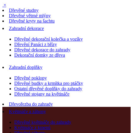
×
Dřevěné studny
Dřevěné větrné mlýny
Dřevěné kryty na šachtu
Zahradní dekorace
Dřevěné dekorační kolečka a vozíky
Dřevění Panáci z břízy
Dřevěné dekorace do zahrady
Dekorační domky ze dřeva
Zahradní doplňky
Dřevěné poklopy
Dřevěné budky a krmítka pro ptáčky
Ostatní dřevěné doplňky do zahrady
Dřevěné stojany na květináče
Dřevořezba do zahrady
Květináče a záhony
Dřevěné květináče do zahrady
Květináče z kmenů
Dřevěné záhony