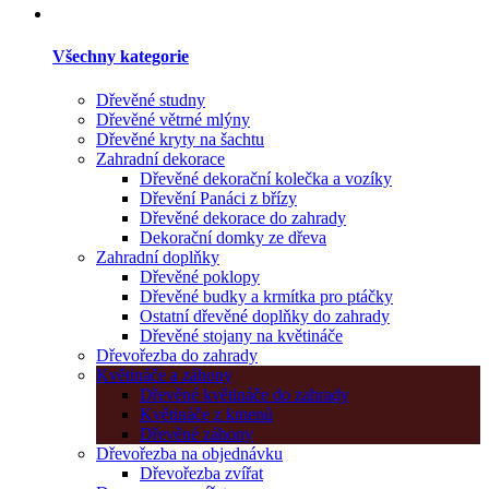
Všechny kategorie
Dřevěné studny
Dřevěné větrné mlýny
Dřevěné kryty na šachtu
Zahradní dekorace
Dřevěné dekorační kolečka a vozíky
Dřevění Panáci z břízy
Dřevěné dekorace do zahrady
Dekorační domky ze dřeva
Zahradní doplňky
Dřevěné poklopy
Dřevěné budky a krmítka pro ptáčky
Ostatní dřevěné doplňky do zahrady
Dřevěné stojany na květináče
Dřevořezba do zahrady
Květináče a záhony
Dřevěné květináče do zahrady
Květináče z kmenů
Dřevěné záhony
Dřevořezba na objednávku
Dřevořezba zvířat