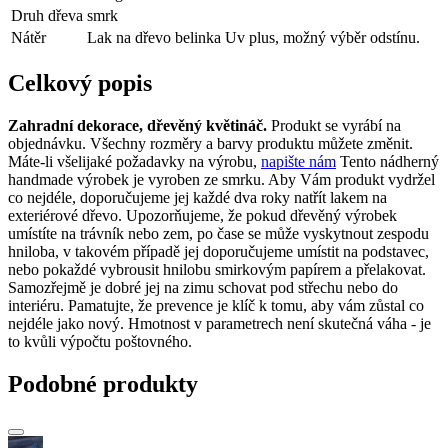
Druh dřeva
smrk
Nátěr
Lak na dřevo belinka Uv plus, možný výběr odstínu.
Celkový popis
Zahradní dekorace, dřevěný květináč.
Produkt se vyrábí na
objednávku. Všechny rozměry a barvy produktu můžete změnit.
Máte-li všelijaké požadavky na výrobu,
napište nám
Tento nádherný
handmade výrobek je vyroben ze smrku. Aby Vám produkt vydržel
co nejdéle, doporučujeme jej každé dva roky natřít lakem na
exteriérové ​​dřevo. Upozorňujeme, že pokud dřevěný výrobek
umístíte na trávník nebo zem, po čase se může vyskytnout zespodu
hniloba, v takovém případě jej doporučujeme umístit na podstavec,
nebo pokaždé vybrousit hnilobu smirkovým papírem a přelakovat.
Samozřejmě je dobré jej na zimu schovat pod střechu nebo do
interiéru. Pamatujte, že prevence je klíč k tomu, aby vám zůstal co
nejdéle jako nový. Hmotnost v parametrech není skutečná váha - je
to kvůli výpočtu poštovného.
Podobné produkty