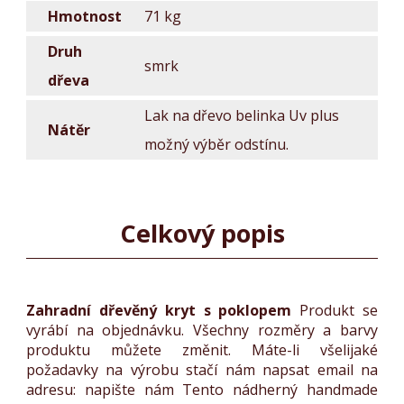
na
Hmotnost
71 kg
květináče
Druh
smrk
dřeva
Dřevořezba
do
Lak na dřevo belinka Uv plus
zahrady
Nátěr
možný výběr odstínu.
Květináče
a
záhony
Celkový popis
Dřevěné
květináče
do
zahrady
Zahradní dřevěný kryt s poklopem
Produkt se
vyrábí na objednávku. Všechny rozměry a barvy
Květináče
produktu můžete změnit. Máte-li všelijaké
z
požadavky na výrobu stačí nám napsat email na
kmenů
adresu:
napište nám
Tento nádherný handmade