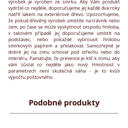
výrobek je vyroben ze smrku. Aby Vám produkt
Dřevěné
vydržel co nejdéle, doporučujeme jej každé dva roky
záhony
natřít lakem na exteriérové ​​dřevo. Upozorňujeme,
že pokud dřevěný výrobek umístíte na trávník nebo
zem, po čase se může vyskytnout zespodu hniloba,
Dřevořezba
v takovém případě jej doporučujeme umístit na
na
podstavec, nebo pokaždé vybrousit hnilobu
objednávku
smirkovým papírem a přelakovat. Samozřejmě je
dobré jej na zimu schovat pod střechu nebo do
Dřevořezba
interiéru. Pamatujte, že prevence je klíč k tomu, aby
zvířat
vám zůstal co nejdéle jako nový. Hmotnost v
parametrech není skutečná váha - je to kvůli
výpočtu poštovného.
Domovy
pro
zvířata
Podobné produkty
Dřevěné
holubníky,
kurníky
a