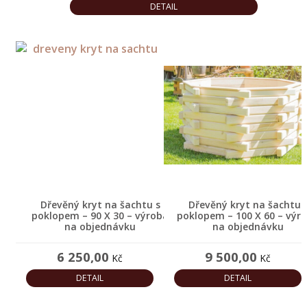
výrobky
DETAIL
různé
Akce
a
slevy
Products
search
SPOKOJENÝ
Dřevěný kryt na šachtu s
Dřevěný kryt na šachtu 
poklopem – 90 X 30 – výroba
poklopem – 100 X 60 – výr
ZÁKAZNÍCI
na objednávku
na objednávku
BLOG
6 250,00
9 500,00
Kč
Kč
NAŠE
DETAIL
DETAIL
TVORBA