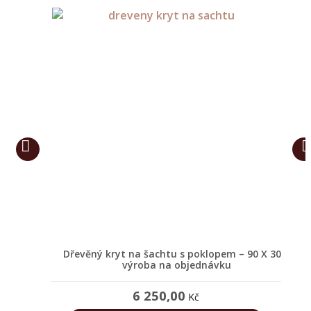
jiné
Dřevěný
nábytek
Police
ze
dřeva
Dřevěné
stojany
na
květiny
Jiný
dřevěný
m – 130 X 30
Dřevěný kryt na šachtu s poklopem – 90 X 30 –
Dře
nábytek
u
výroba na objednávku
6 250,00
Kč
Dřevěné