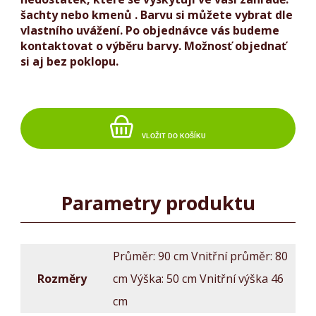
šachty nebo kmenů .
Barvu si můžete vybrat dle
doplňky
vlastního uvážení. Po objednávce vás budeme
kontaktovat o výběru barvy.
Možnosť objednať
Dřevěné
si aj bez poklopu.
poklopy
Dřevěné
budky
a
VLOŽIT DO KOŠÍKU
krmítka
pro
ptáčky
Parametry produktu
Ostatní
dřevěné
doplňky
do
Průměr: 90 cm Vnitřní průměr: 80
zahrady
Rozměry
cm Výška: 50 cm Vnitřní výška 46
Dřevěné
cm
stojany