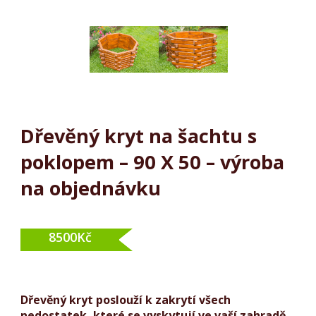
kolečka
a
vozíky
Dřevění
/
Produkty
Dřevěný kryt na šachtu s poklopem – 90 X 50 – výroba na
Panáci
objednávku
z
břízy
Dřevěný kryt na šachtu s
Dřevěné
poklopem – 90 X 50 – výroba
dekorace
do
na objednávku
zahrady
Dekorační
8500Kč
domky
ze
dřeva
Dřevěný kryt poslouží k zakrytí všech
Zahradní
nedostatek, které se vyskytují ve vaší zahradě.