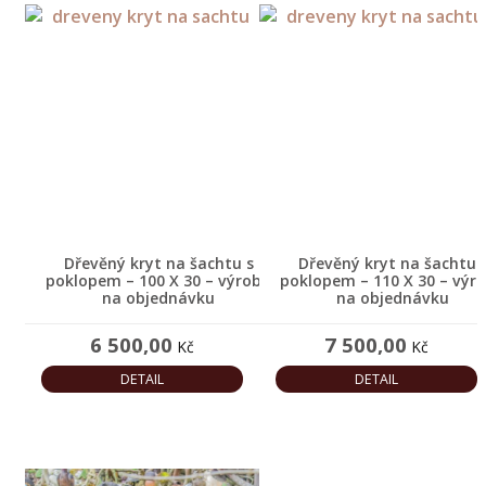
O
NÁS
KONTAKT
Dřevěný kryt na šachtu s
Dřevěný kryt na šachtu 
poklopem – 100 X 30 – výroba
poklopem – 110 X 30 – výr
na objednávku
na objednávku
6 500,00
7 500,00
Kč
Kč
DETAIL
DETAIL