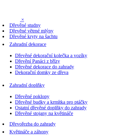
×
Dřevěné studny
Dřevěné větrné mlýny
Dřevěné kryty na šachtu
Zahradní dekorace
Dřevěné dekorační kolečka a vozíky
Dřevění Panáci z břízy
Dřevěné dekorace do zahrady
Dekorační domky ze dřeva
Zahradní doplňky
Dřevěné poklopy
Dřevěné budky a krmítka pro ptáčky
Ostatní dřevěné doplňky do zahrady
Dřevěné stojany na květináče
Dřevořezba do zahrady
Květináče a záhony