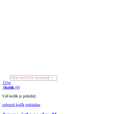
Products
search
Účet
0
košík
(0)
Váš košík je prázdný.
zobrazit košík
pokladna