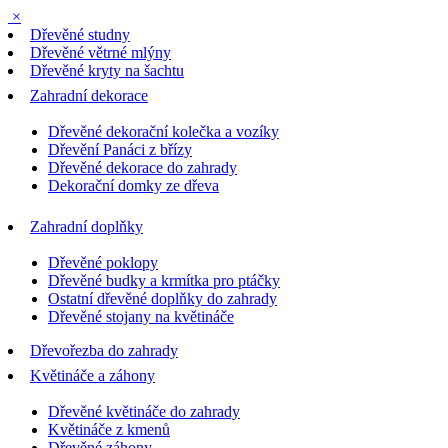
×
Dřevěné studny
Dřevěné větrné mlýny
Dřevěné kryty na šachtu
Zahradní dekorace
Dřevěné dekorační kolečka a vozíky
Dřevění Panáci z břízy
Dřevěné dekorace do zahrady
Dekorační domky ze dřeva
Zahradní doplňky
Dřevěné poklopy
Dřevěné budky a krmítka pro ptáčky
Ostatní dřevěné doplňky do zahrady
Dřevěné stojany na květináče
Dřevořezba do zahrady
Květináče a záhony
Dřevěné květináče do zahrady
Květináče z kmenů
Dřevěné záhony