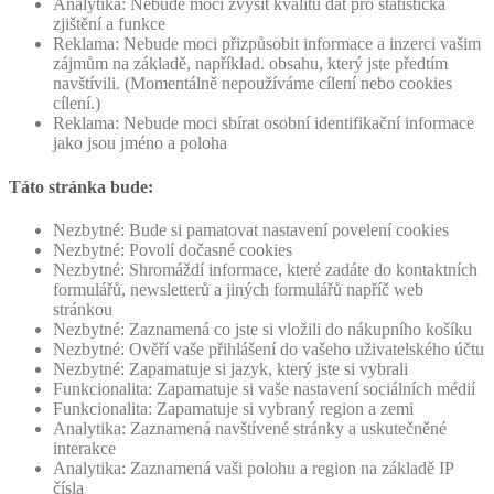
Analytika: Nebude moci zvýšit kvalitu dat pro statistická
zjištění a funkce
Reklama: Nebude moci přizpůsobit informace a inzerci vašim
zájmům na základě, například. obsahu, který jste předtím
navštívili. (Momentálně nepoužíváme cílení nebo cookies
cílení.)
Reklama: Nebude moci sbírat osobní identifikační informace
jako jsou jméno a poloha
Táto stránka bude:
Nezbytné: Bude si pamatovat nastavení povelení cookies
Nezbytné: Povolí dočasné cookies
Nezbytné: Shromáždí informace, které zadáte do kontaktních
formulářů, newsletterů a jiných formulářů napříč web
stránkou
Nezbytné: Zaznamená co jste si vložili do nákupního košíku
Nezbytné: Ověří vaše přihlášení do vašeho uživatelského účtu
Nezbytné: Zapamatuje si jazyk, který jste si vybrali
Funkcionalita: Zapamatuje si vaše nastavení sociálních médií
Funkcionalita: Zapamatuje si vybraný region a zemi
Analytika: Zaznamená navštívené stránky a uskutečněné
interakce
Analytika: Zaznamená vaši polohu a region na základě IP
čísla