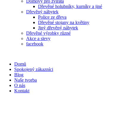
Domovy pro zvířata
Dřevěné holubníky, kurníky a jiné
Dřevěný nábytek
Police ze dřeva
Dřevěné stojany na květiny
Jiný dřevěný nábytek
Dřevěné výrobky různé
Akce a slevy
facebook
Domů
Spokojený zákazníci
Blog
Naše tvorba
O nás
Kontakt