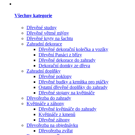
Všechny kategorie
Dřevěné studny
Dřevěné větrné mlýny
Dřevěné kryty na šachtu
Zahradní dekorace
Dřevěné dekorační kolečka a vozíky
Dřevění Panáci z břízy
Dřevěné dekorace do zahrady
Dekorační domky ze dřeva
Zahradní doplňky
Dřevěné poklopy
Dřevěné budky a krmítka pro ptáčky
Ostatní dřevěné doplňky do zahrady
Dřevěné stojany na květináče
Dřevořezba do zahrady
Květináče a záhony
Dřevěné květináče do zahrady
Květináče z kmenů
Dřevěné záhony
Dřevořezba na objednávku
Dřevořezba zvířat