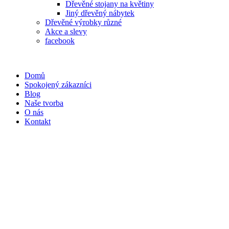
Dřevěné stojany na květiny
Jiný dřevěný nábytek
Dřevěné výrobky různé
Akce a slevy
facebook
Domů
Spokojený zákazníci
Blog
Naše tvorba
O nás
Kontakt