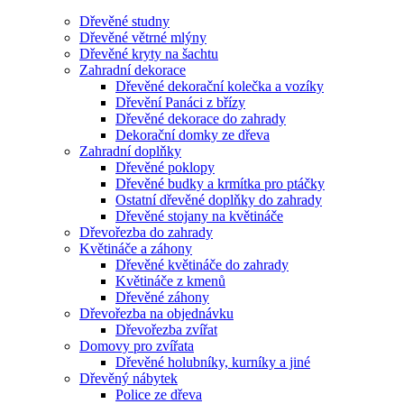
Dřevěné studny
Dřevěné větrné mlýny
Dřevěné kryty na šachtu
Zahradní dekorace
Dřevěné dekorační kolečka a vozíky
Dřevění Panáci z břízy
Dřevěné dekorace do zahrady
Dekorační domky ze dřeva
Zahradní doplňky
Dřevěné poklopy
Dřevěné budky a krmítka pro ptáčky
Ostatní dřevěné doplňky do zahrady
Dřevěné stojany na květináče
Dřevořezba do zahrady
Květináče a záhony
Dřevěné květináče do zahrady
Květináče z kmenů
Dřevěné záhony
Dřevořezba na objednávku
Dřevořezba zvířat
Domovy pro zvířata
Dřevěné holubníky, kurníky a jiné
Dřevěný nábytek
Police ze dřeva