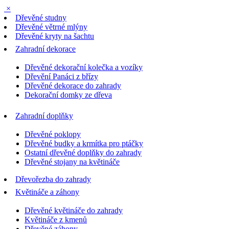
×
Dřevěné studny
Dřevěné větrné mlýny
Dřevěné kryty na šachtu
Zahradní dekorace
Dřevěné dekorační kolečka a vozíky
Dřevění Panáci z břízy
Dřevěné dekorace do zahrady
Dekorační domky ze dřeva
Zahradní doplňky
Dřevěné poklopy
Dřevěné budky a krmítka pro ptáčky
Ostatní dřevěné doplňky do zahrady
Dřevěné stojany na květináče
Dřevořezba do zahrady
Květináče a záhony
Dřevěné květináče do zahrady
Květináče z kmenů
Dřevěné záhony