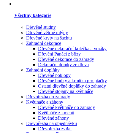
Všechny kategorie
Dřevěné studny
Dřevěné větrné mlýny
Dřevěné kryty na šachtu
Zahradní dekorace
Dřevěné dekorační kolečka a vozíky
Dřevění Panáci z břízy
Dřevěné dekorace do zahrady
Dekorační domky ze dřeva
Zahradní doplňky
Dřevěné poklopy
Dřevěné budky a krmítka pro ptáčky
Ostatní dřevěné doplňky do zahrady
Dřevěné stojany na květináče
Dřevořezba do zahrady
Květináče a záhony
Dřevěné květináče do zahrady
Květináče z kmenů
Dřevěné záhony
Dřevořezba na objednávku
Dřevořezba zvířat