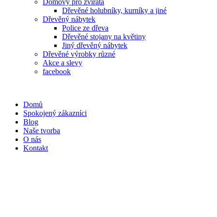
Domovy pro zvířata
Dřevěné holubníky, kurníky a jiné
Dřevěný nábytek
Police ze dřeva
Dřevěné stojany na květiny
Jiný dřevěný nábytek
Dřevěné výrobky různé
Akce a slevy
facebook
Domů
Spokojený zákazníci
Blog
Naše tvorba
O nás
Kontakt