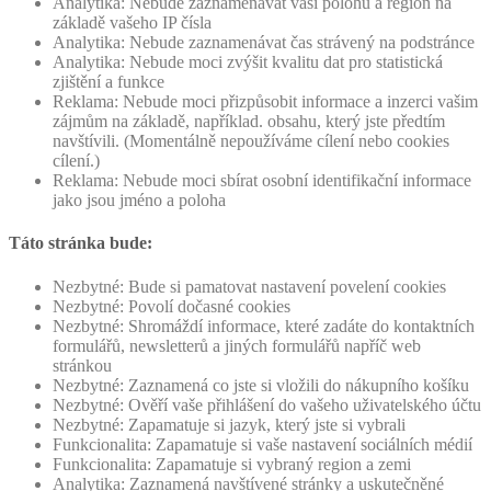
Analytika: Nebude zaznamenávat vaši polohu a region na
základě vašeho IP čísla
Analytika: Nebude zaznamenávat čas strávený na podstránce
Analytika: Nebude moci zvýšit kvalitu dat pro statistická
zjištění a funkce
Reklama: Nebude moci přizpůsobit informace a inzerci vašim
zájmům na základě, například. obsahu, který jste předtím
navštívili. (Momentálně nepoužíváme cílení nebo cookies
cílení.)
Reklama: Nebude moci sbírat osobní identifikační informace
jako jsou jméno a poloha
Táto stránka bude:
Nezbytné: Bude si pamatovat nastavení povelení cookies
Nezbytné: Povolí dočasné cookies
Nezbytné: Shromáždí informace, které zadáte do kontaktních
formulářů, newsletterů a jiných formulářů napříč web
stránkou
Nezbytné: Zaznamená co jste si vložili do nákupního košíku
Nezbytné: Ověří vaše přihlášení do vašeho uživatelského účtu
Nezbytné: Zapamatuje si jazyk, který jste si vybrali
Funkcionalita: Zapamatuje si vaše nastavení sociálních médií
Funkcionalita: Zapamatuje si vybraný region a zemi
Analytika: Zaznamená navštívené stránky a uskutečněné