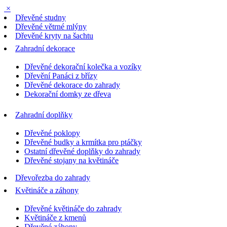
×
Dřevěné studny
Dřevěné větrné mlýny
Dřevěné kryty na šachtu
Zahradní dekorace
Dřevěné dekorační kolečka a vozíky
Dřevění Panáci z břízy
Dřevěné dekorace do zahrady
Dekorační domky ze dřeva
Zahradní doplňky
Dřevěné poklopy
Dřevěné budky a krmítka pro ptáčky
Ostatní dřevěné doplňky do zahrady
Dřevěné stojany na květináče
Dřevořezba do zahrady
Květináče a záhony
Dřevěné květináče do zahrady
Květináče z kmenů
Dřevěné záhony