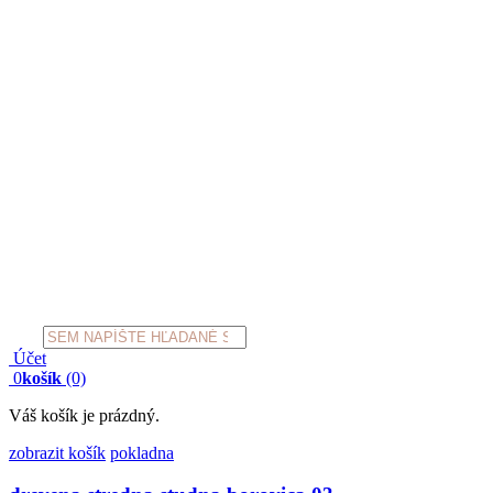
Products
search
Účet
0
košík
(0)
Váš košík je prázdný.
zobrazit košík
pokladna