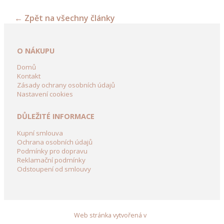
dekorace
←
Zpět na všechny články
Dřevěné
dekorační
kolečka
O NÁKUPU
a
vozíky
Domů
Kontakt
Zásady ochrany osobních údajů
Dřevění
Nastavení cookies
Panáci
z
DŮLEŽITÉ INFORMACE
břízy
Kupní smlouva
Dřevěné
Ochrana osobních údajů
dekorace
Podmínky pro dopravu
Reklamační podmínky
do
Odstoupení od smlouvy
zahrady
Dekorační
domky
ze
Web stránka vytvořená v