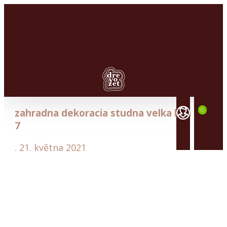
Dřevěné
studny
0
zahradna dekoracia studna velka lipa
Dřevěné
7
větrné
mlýny
.
21. května 2021
Dřevěné
kryty
na
šachtu
Zahradní