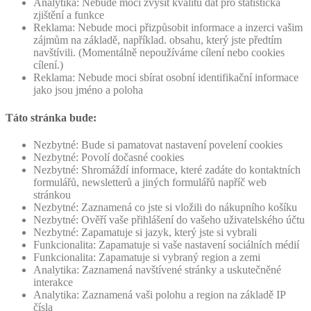
Analytika: Nebude moci zvýšit kvalitu dat pro statistická
zjištění a funkce
Reklama: Nebude moci přizpůsobit informace a inzerci vašim
zájmům na základě, například. obsahu, který jste předtím
navštívili. (Momentálně nepoužíváme cílení nebo cookies
cílení.)
Reklama: Nebude moci sbírat osobní identifikační informace
jako jsou jméno a poloha
Táto stránka bude:
Nezbytné: Bude si pamatovat nastavení povelení cookies
Nezbytné: Povolí dočasné cookies
Nezbytné: Shromáždí informace, které zadáte do kontaktních
formulářů, newsletterů a jiných formulářů napříč web
stránkou
Nezbytné: Zaznamená co jste si vložili do nákupního košíku
Nezbytné: Ověří vaše přihlášení do vašeho uživatelského účtu
Nezbytné: Zapamatuje si jazyk, který jste si vybrali
Funkcionalita: Zapamatuje si vaše nastavení sociálních médií
Funkcionalita: Zapamatuje si vybraný region a zemi
Analytika: Zaznamená navštívené stránky a uskutečněné
interakce
Analytika: Zaznamená vaši polohu a region na základě IP
čísla