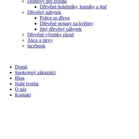
Domovy pro zvířata
Dřevěné holubníky, kurníky a jiné
Dřevěný nábytek
Police ze dřeva
Dřevěné stojany na květiny
Jiný dřevěný nábytek
Dřevěné výrobky různé
Akce a slevy
facebook
Domů
Spokojený zákazníci
Blog
Naše tvorba
O nás
Kontakt