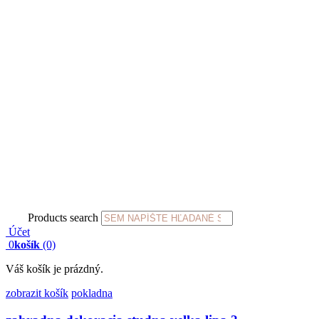
Products search
Účet
0
košík
(0)
Váš košík je prázdný.
zobrazit košík
pokladna