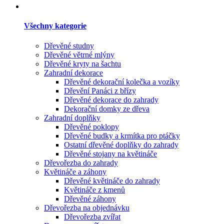
Všechny kategorie
Dřevěné studny
Dřevěné větrné mlýny
Dřevěné kryty na šachtu
Zahradní dekorace
Dřevěné dekorační kolečka a vozíky
Dřevění Panáci z břízy
Dřevěné dekorace do zahrady
Dekorační domky ze dřeva
Zahradní doplňky
Dřevěné poklopy
Dřevěné budky a krmítka pro ptáčky
Ostatní dřevěné doplňky do zahrady
Dřevěné stojany na květináče
Dřevořezba do zahrady
Květináče a záhony
Dřevěné květináče do zahrady
Květináče z kmenů
Dřevěné záhony
Dřevořezba na objednávku
Dřevořezba zvířat