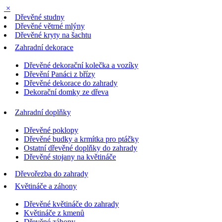
×
Dřevěné studny
Dřevěné větrné mlýny
Dřevěné kryty na šachtu
Zahradní dekorace
Dřevěné dekorační kolečka a vozíky
Dřevění Panáci z břízy
Dřevěné dekorace do zahrady
Dekorační domky ze dřeva
Zahradní doplňky
Dřevěné poklopy
Dřevěné budky a krmítka pro ptáčky
Ostatní dřevěné doplňky do zahrady
Dřevěné stojany na květináče
Dřevořezba do zahrady
Květináče a záhony
Dřevěné květináče do zahrady
Květináče z kmenů
Dřevěné záhony