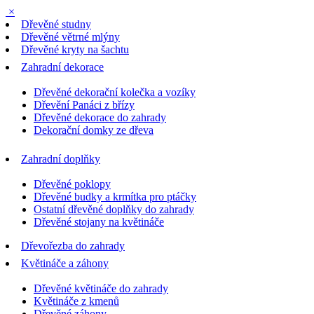
×
Dřevěné studny
Dřevěné větrné mlýny
Dřevěné kryty na šachtu
Zahradní dekorace
Dřevěné dekorační kolečka a vozíky
Dřevění Panáci z břízy
Dřevěné dekorace do zahrady
Dekorační domky ze dřeva
Zahradní doplňky
Dřevěné poklopy
Dřevěné budky a krmítka pro ptáčky
Ostatní dřevěné doplňky do zahrady
Dřevěné stojany na květináče
Dřevořezba do zahrady
Květináče a záhony
Dřevěné květináče do zahrady
Květináče z kmenů
Dřevěné záhony