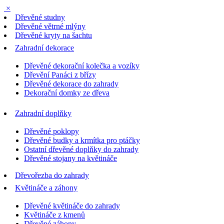
×
Dřevěné studny
Dřevěné větrné mlýny
Dřevěné kryty na šachtu
Zahradní dekorace
Dřevěné dekorační kolečka a vozíky
Dřevění Panáci z břízy
Dřevěné dekorace do zahrady
Dekorační domky ze dřeva
Zahradní doplňky
Dřevěné poklopy
Dřevěné budky a krmítka pro ptáčky
Ostatní dřevěné doplňky do zahrady
Dřevěné stojany na květináče
Dřevořezba do zahrady
Květináče a záhony
Dřevěné květináče do zahrady
Květináče z kmenů
Dřevěné záhony