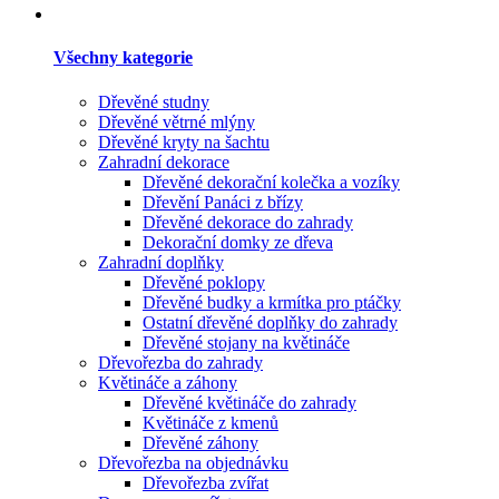
Všechny kategorie
Dřevěné studny
Dřevěné větrné mlýny
Dřevěné kryty na šachtu
Zahradní dekorace
Dřevěné dekorační kolečka a vozíky
Dřevění Panáci z břízy
Dřevěné dekorace do zahrady
Dekorační domky ze dřeva
Zahradní doplňky
Dřevěné poklopy
Dřevěné budky a krmítka pro ptáčky
Ostatní dřevěné doplňky do zahrady
Dřevěné stojany na květináče
Dřevořezba do zahrady
Květináče a záhony
Dřevěné květináče do zahrady
Květináče z kmenů
Dřevěné záhony
Dřevořezba na objednávku
Dřevořezba zvířat