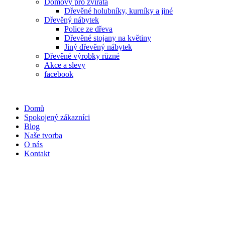
Domovy pro zvířata
Dřevěné holubníky, kurníky a jiné
Dřevěný nábytek
Police ze dřeva
Dřevěné stojany na květiny
Jiný dřevěný nábytek
Dřevěné výrobky různé
Akce a slevy
facebook
Domů
Spokojený zákazníci
Blog
Naše tvorba
O nás
Kontakt