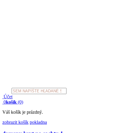
Products
search
Účet
0
košík
(0)
Váš košík je prázdný.
zobrazit košík
pokladna