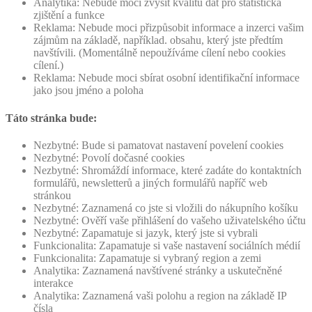
Analytika: Nebude moci zvýšit kvalitu dat pro statistická
zjištění a funkce
Reklama: Nebude moci přizpůsobit informace a inzerci vašim
zájmům na základě, například. obsahu, který jste předtím
navštívili. (Momentálně nepoužíváme cílení nebo cookies
cílení.)
Reklama: Nebude moci sbírat osobní identifikační informace
jako jsou jméno a poloha
Táto stránka bude:
Nezbytné: Bude si pamatovat nastavení povelení cookies
Nezbytné: Povolí dočasné cookies
Nezbytné: Shromáždí informace, které zadáte do kontaktních
formulářů, newsletterů a jiných formulářů napříč web
stránkou
Nezbytné: Zaznamená co jste si vložili do nákupního košíku
Nezbytné: Ověří vaše přihlášení do vašeho uživatelského účtu
Nezbytné: Zapamatuje si jazyk, který jste si vybrali
Funkcionalita: Zapamatuje si vaše nastavení sociálních médií
Funkcionalita: Zapamatuje si vybraný region a zemi
Analytika: Zaznamená navštívené stránky a uskutečněné
interakce
Analytika: Zaznamená vaši polohu a region na základě IP
čísla