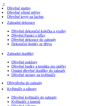
×
Dřevěné studny
Dřevěné větrné mlýny
Dřevěné kryty na šachtu
Zahradní dekorace
Dřevěné dekorační kolečka a vozíky
Dřevění Panáci z břízy
Dřevěné dekorace do zahrady
Dekorační domky ze dřeva
Zahradní doplňky
Dřevěné poklopy
Dřevěné budky a krmítka pro ptáčky
Ostatní dřevěné doplňky do zahrady
Dřevěné stojany na květináče
Dřevořezba do zahrady
Květináče a záhony
Dřevěné květináče do zahrady
Květináče z kmenů
Dřevěné záhony