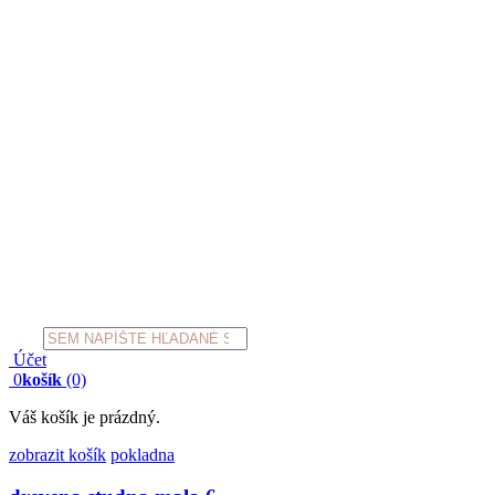
Products
search
Účet
0
košík
(0)
Váš košík je prázdný.
zobrazit košík
pokladna