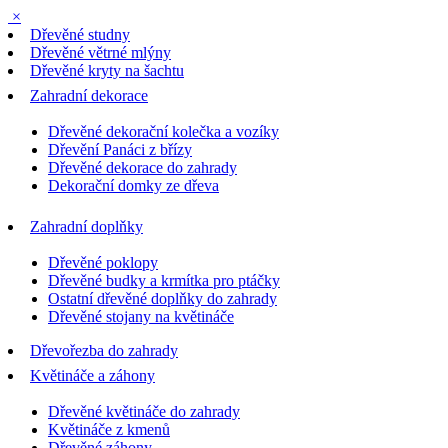
×
Dřevěné studny
Dřevěné větrné mlýny
Dřevěné kryty na šachtu
Zahradní dekorace
Dřevěné dekorační kolečka a vozíky
Dřevění Panáci z břízy
Dřevěné dekorace do zahrady
Dekorační domky ze dřeva
Zahradní doplňky
Dřevěné poklopy
Dřevěné budky a krmítka pro ptáčky
Ostatní dřevěné doplňky do zahrady
Dřevěné stojany na květináče
Dřevořezba do zahrady
Květináče a záhony
Dřevěné květináče do zahrady
Květináče z kmenů
Dřevěné záhony