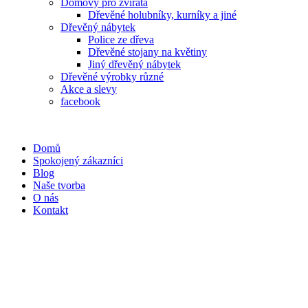
Domovy pro zvířata
Dřevěné holubníky, kurníky a jiné
Dřevěný nábytek
Police ze dřeva
Dřevěné stojany na květiny
Jiný dřevěný nábytek
Dřevěné výrobky různé
Akce a slevy
facebook
Domů
Spokojený zákazníci
Blog
Naše tvorba
O nás
Kontakt