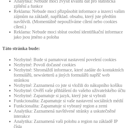
Analytika: Nebude moci zvýšit kvalitu dat pro statistická
zjištění a funkce
Reklama: Nebude moci přizpůsobit informace a inzerci vašim
zájmům na základě, například. obsahu, který jste předtím
navštívili. (Momentálně nepoužíváme cílení nebo cookies
cílení.)
Reklama: Nebude moci sbírat osobní identifikační informace
jako jsou jméno a poloha
Táto stránka bude:
Nezbytné: Bude si pamatovat nastavení povelení cookies
Nezbytné: Povolí dočasné cookies
Nezbytné: Shromáždí informace, které zadáte do kontaktních
formulářů, newsletterů a jiných formulářů napříč web
stránkou
Nezbytné: Zaznamená co jste si vložili do nákupního košíku
Nezbytné: Ověří vaše přihlášení do vašeho uživatelského účtu
Nezbytné: Zapamatuje si jazyk, který jste si vybrali
Funkcionalita: Zapamatuje si vaše nastavení sociálních médií
Funkcionalita: Zapamatuje si vybraný region a zemi
Analytika: Zaznamená navštívené stránky a uskutečněné
interakce
Analytika: Zaznamená vaši polohu a region na základě IP
čísla