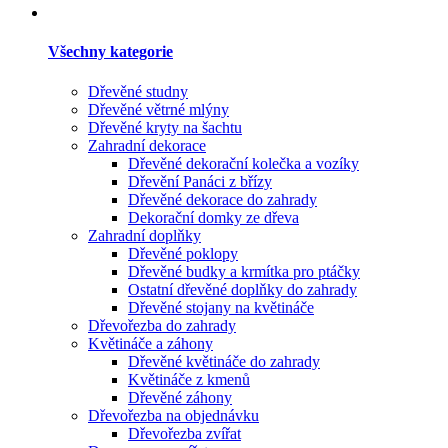
Všechny kategorie
Dřevěné studny
Dřevěné větrné mlýny
Dřevěné kryty na šachtu
Zahradní dekorace
Dřevěné dekorační kolečka a vozíky
Dřevění Panáci z břízy
Dřevěné dekorace do zahrady
Dekorační domky ze dřeva
Zahradní doplňky
Dřevěné poklopy
Dřevěné budky a krmítka pro ptáčky
Ostatní dřevěné doplňky do zahrady
Dřevěné stojany na květináče
Dřevořezba do zahrady
Květináče a záhony
Dřevěné květináče do zahrady
Květináče z kmenů
Dřevěné záhony
Dřevořezba na objednávku
Dřevořezba zvířat