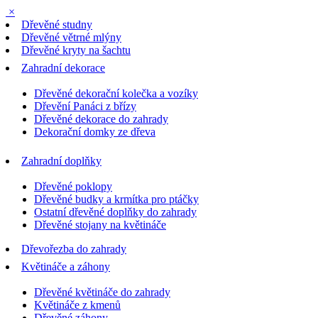
×
Dřevěné studny
Dřevěné větrné mlýny
Dřevěné kryty na šachtu
Zahradní dekorace
Dřevěné dekorační kolečka a vozíky
Dřevění Panáci z břízy
Dřevěné dekorace do zahrady
Dekorační domky ze dřeva
Zahradní doplňky
Dřevěné poklopy
Dřevěné budky a krmítka pro ptáčky
Ostatní dřevěné doplňky do zahrady
Dřevěné stojany na květináče
Dřevořezba do zahrady
Květináče a záhony
Dřevěné květináče do zahrady
Květináče z kmenů
Dřevěné záhony