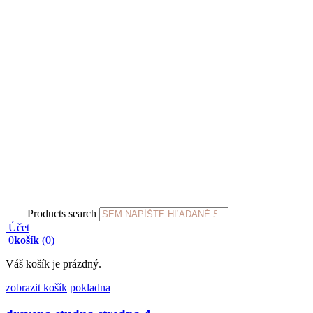
Products search
Účet
0
košík
(0)
Váš košík je prázdný.
zobrazit košík
pokladna