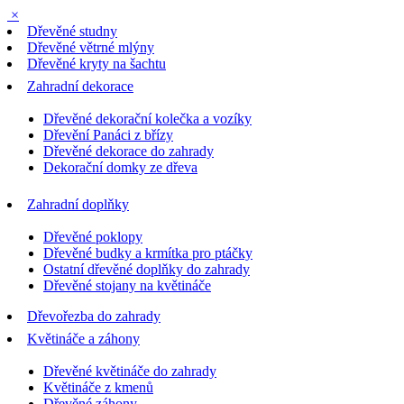
×
Dřevěné studny
Dřevěné větrné mlýny
Dřevěné kryty na šachtu
Zahradní dekorace
Dřevěné dekorační kolečka a vozíky
Dřevění Panáci z břízy
Dřevěné dekorace do zahrady
Dekorační domky ze dřeva
Zahradní doplňky
Dřevěné poklopy
Dřevěné budky a krmítka pro ptáčky
Ostatní dřevěné doplňky do zahrady
Dřevěné stojany na květináče
Dřevořezba do zahrady
Květináče a záhony
Dřevěné květináče do zahrady
Květináče z kmenů
Dřevěné záhony