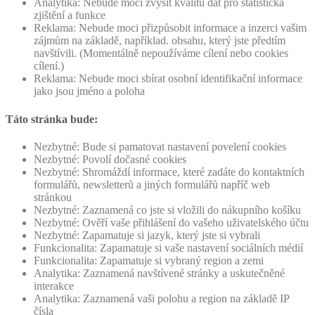
Analytika: Nebude moci zvýšit kvalitu dat pro statistická
zjištění a funkce
Reklama: Nebude moci přizpůsobit informace a inzerci vašim
zájmům na základě, například. obsahu, který jste předtím
navštívili. (Momentálně nepoužíváme cílení nebo cookies
cílení.)
Reklama: Nebude moci sbírat osobní identifikační informace
jako jsou jméno a poloha
Táto stránka bude:
Nezbytné: Bude si pamatovat nastavení povelení cookies
Nezbytné: Povolí dočasné cookies
Nezbytné: Shromáždí informace, které zadáte do kontaktních
formulářů, newsletterů a jiných formulářů napříč web
stránkou
Nezbytné: Zaznamená co jste si vložili do nákupního košíku
Nezbytné: Ověří vaše přihlášení do vašeho uživatelského účtu
Nezbytné: Zapamatuje si jazyk, který jste si vybrali
Funkcionalita: Zapamatuje si vaše nastavení sociálních médií
Funkcionalita: Zapamatuje si vybraný region a zemi
Analytika: Zaznamená navštívené stránky a uskutečněné
interakce
Analytika: Zaznamená vaši polohu a region na základě IP
čísla