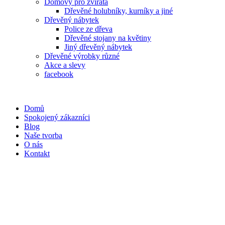
Domovy pro zvířata
Dřevěné holubníky, kurníky a jiné
Dřevěný nábytek
Police ze dřeva
Dřevěné stojany na květiny
Jiný dřevěný nábytek
Dřevěné výrobky různé
Akce a slevy
facebook
Domů
Spokojený zákazníci
Blog
Naše tvorba
O nás
Kontakt