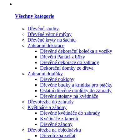
Všechny kategorie
Dřevěné studny
Dřevěné větrné mlýny
Dřevěné kryty na šachtu
Zahradní dekorace
Dřevěné dekorační kolečka a vozíky
Dřevění Panáci z břízy
Dřevěné dekorace do zahrady
Dekorační domky ze dřeva
Zahradní doplňky
Dřevěné poklopy
Dřevěné budky a krmítka pro ptáčky
Ostatní dřevěné doplňky do zahrady
Dřevěné stojany na květináče
Dřevořezba do zahrady
Květináče a záhony
Dřevěné květináče do zahrady
Květináče z kmenů
Dřevěné záhony
Dřevořezba na objednávku
Dřevořezba zvířat