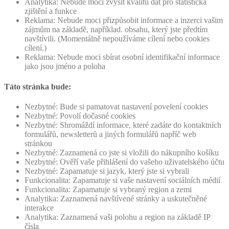
Analytika: Nebude moci zvýšit kvalitu dat pro statistická
zjištění a funkce
Reklama: Nebude moci přizpůsobit informace a inzerci vašim
zájmům na základě, například. obsahu, který jste předtím
navštívili. (Momentálně nepoužíváme cílení nebo cookies
cílení.)
Reklama: Nebude moci sbírat osobní identifikační informace
jako jsou jméno a poloha
Táto stránka bude:
Nezbytné: Bude si pamatovat nastavení povelení cookies
Nezbytné: Povolí dočasné cookies
Nezbytné: Shromáždí informace, které zadáte do kontaktních
formulářů, newsletterů a jiných formulářů napříč web
stránkou
Nezbytné: Zaznamená co jste si vložili do nákupního košíku
Nezbytné: Ověří vaše přihlášení do vašeho uživatelského účtu
Nezbytné: Zapamatuje si jazyk, který jste si vybrali
Funkcionalita: Zapamatuje si vaše nastavení sociálních médií
Funkcionalita: Zapamatuje si vybraný region a zemi
Analytika: Zaznamená navštívené stránky a uskutečněné
interakce
Analytika: Zaznamená vaši polohu a region na základě IP
čísla