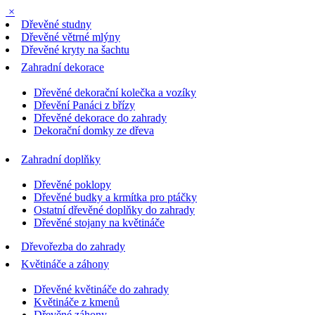
×
Dřevěné studny
Dřevěné větrné mlýny
Dřevěné kryty na šachtu
Zahradní dekorace
Dřevěné dekorační kolečka a vozíky
Dřevění Panáci z břízy
Dřevěné dekorace do zahrady
Dekorační domky ze dřeva
Zahradní doplňky
Dřevěné poklopy
Dřevěné budky a krmítka pro ptáčky
Ostatní dřevěné doplňky do zahrady
Dřevěné stojany na květináče
Dřevořezba do zahrady
Květináče a záhony
Dřevěné květináče do zahrady
Květináče z kmenů
Dřevěné záhony