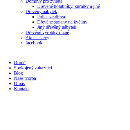
Domovy pro zvířata
Dřevěné holubníky, kurníky a jiné
Dřevěný nábytek
Police ze dřeva
Dřevěné stojany na květiny
Jiný dřevěný nábytek
Dřevěné výrobky různé
Akce a slevy
facebook
Domů
Spokojený zákazníci
Blog
Naše tvorba
O nás
Kontakt