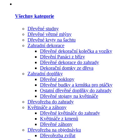
Všechny kategorie
Dřevěné studny
Dřevěné větrné mlýny
Dřevěné kryty na šachtu
Zahradní dekorace
Dřevěné dekorační kolečka a vozíky
Dřevění Panáci z břízy
Dřevěné dekorace do zahrady
Dekorační domky ze dřeva
Zahradní doplňky
Dřevěné poklopy
Dřevěné budky a krmítka pro ptáčky
Ostatní dřevěné doplňky do zahrady
Dřevěné stojany na květináče
Dřevořezba do zahrady
Květináče a záhony
Dřevěné květináče do zahrady
Květináče z kmenů
Dřevěné záhony
Dřevořezba na objednávku
Dřevořezba zvířat