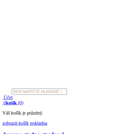
Products
search
Účet
0
košík
(0)
Váš košík je prázdný.
zobrazit košík
pokladna