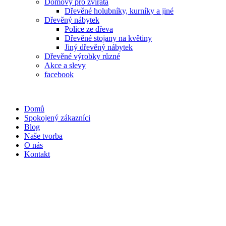
Domovy pro zvířata
Dřevěné holubníky, kurníky a jiné
Dřevěný nábytek
Police ze dřeva
Dřevěné stojany na květiny
Jiný dřevěný nábytek
Dřevěné výrobky různé
Akce a slevy
facebook
Domů
Spokojený zákazníci
Blog
Naše tvorba
O nás
Kontakt