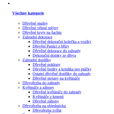
Všechny kategorie
Dřevěné studny
Dřevěné větrné mlýny
Dřevěné kryty na šachtu
Zahradní dekorace
Dřevěné dekorační kolečka a vozíky
Dřevění Panáci z břízy
Dřevěné dekorace do zahrady
Dekorační domky ze dřeva
Zahradní doplňky
Dřevěné poklopy
Dřevěné budky a krmítka pro ptáčky
Ostatní dřevěné doplňky do zahrady
Dřevěné stojany na květináče
Dřevořezba do zahrady
Květináče a záhony
Dřevěné květináče do zahrady
Květináče z kmenů
Dřevěné záhony
Dřevořezba na objednávku
Dřevořezba zvířat