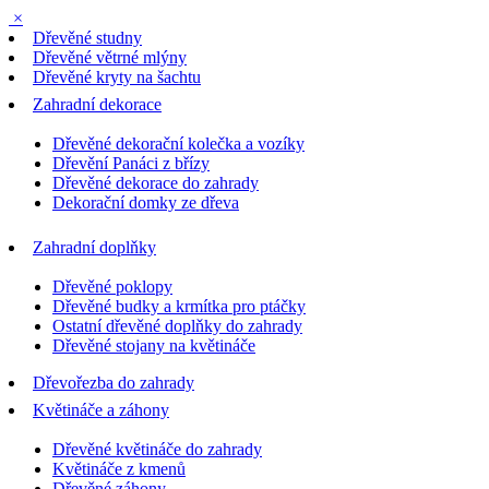
×
Dřevěné studny
Dřevěné větrné mlýny
Dřevěné kryty na šachtu
Zahradní dekorace
Dřevěné dekorační kolečka a vozíky
Dřevění Panáci z břízy
Dřevěné dekorace do zahrady
Dekorační domky ze dřeva
Zahradní doplňky
Dřevěné poklopy
Dřevěné budky a krmítka pro ptáčky
Ostatní dřevěné doplňky do zahrady
Dřevěné stojany na květináče
Dřevořezba do zahrady
Květináče a záhony
Dřevěné květináče do zahrady
Květináče z kmenů
Dřevěné záhony