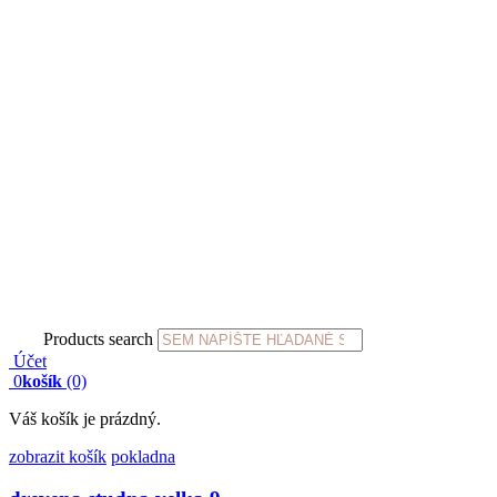
Products search
Účet
0
košík
(0)
Váš košík je prázdný.
zobrazit košík
pokladna