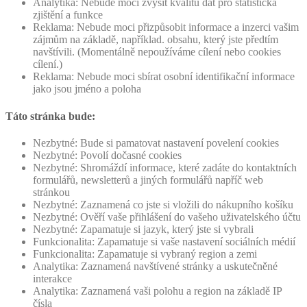
Analytika: Nebude moci zvýšit kvalitu dat pro statistická
zjištění a funkce
Reklama: Nebude moci přizpůsobit informace a inzerci vašim
zájmům na základě, například. obsahu, který jste předtím
navštívili. (Momentálně nepoužíváme cílení nebo cookies
cílení.)
Reklama: Nebude moci sbírat osobní identifikační informace
jako jsou jméno a poloha
Táto stránka bude:
Nezbytné: Bude si pamatovat nastavení povelení cookies
Nezbytné: Povolí dočasné cookies
Nezbytné: Shromáždí informace, které zadáte do kontaktních
formulářů, newsletterů a jiných formulářů napříč web
stránkou
Nezbytné: Zaznamená co jste si vložili do nákupního košíku
Nezbytné: Ověří vaše přihlášení do vašeho uživatelského účtu
Nezbytné: Zapamatuje si jazyk, který jste si vybrali
Funkcionalita: Zapamatuje si vaše nastavení sociálních médií
Funkcionalita: Zapamatuje si vybraný region a zemi
Analytika: Zaznamená navštívené stránky a uskutečněné
interakce
Analytika: Zaznamená vaši polohu a region na základě IP
čísla