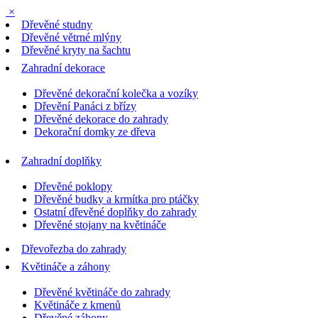
×
Dřevěné studny
Dřevěné větrné mlýny
Dřevěné kryty na šachtu
Zahradní dekorace
Dřevěné dekorační kolečka a vozíky
Dřevění Panáci z břízy
Dřevěné dekorace do zahrady
Dekorační domky ze dřeva
Zahradní doplňky
Dřevěné poklopy
Dřevěné budky a krmítka pro ptáčky
Ostatní dřevěné doplňky do zahrady
Dřevěné stojany na květináče
Dřevořezba do zahrady
Květináče a záhony
Dřevěné květináče do zahrady
Květináče z kmenů
Dřevěné záhony