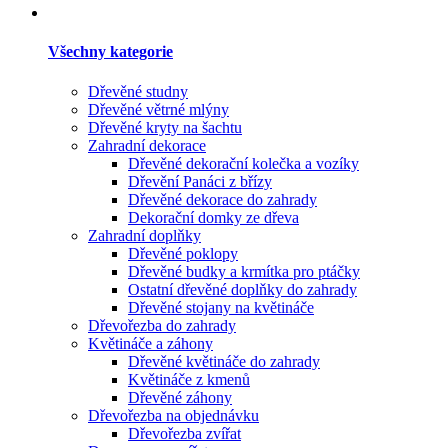
Všechny kategorie
Dřevěné studny
Dřevěné větrné mlýny
Dřevěné kryty na šachtu
Zahradní dekorace
Dřevěné dekorační kolečka a vozíky
Dřevění Panáci z břízy
Dřevěné dekorace do zahrady
Dekorační domky ze dřeva
Zahradní doplňky
Dřevěné poklopy
Dřevěné budky a krmítka pro ptáčky
Ostatní dřevěné doplňky do zahrady
Dřevěné stojany na květináče
Dřevořezba do zahrady
Květináče a záhony
Dřevěné květináče do zahrady
Květináče z kmenů
Dřevěné záhony
Dřevořezba na objednávku
Dřevořezba zvířat