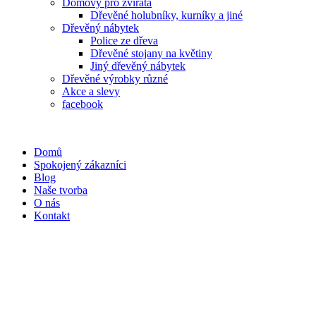
Domovy pro zvířata
Dřevěné holubníky, kurníky a jiné
Dřevěný nábytek
Police ze dřeva
Dřevěné stojany na květiny
Jiný dřevěný nábytek
Dřevěné výrobky různé
Akce a slevy
facebook
Domů
Spokojený zákazníci
Blog
Naše tvorba
O nás
Kontakt