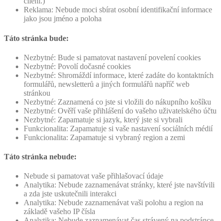
cílení.)
Reklama: Nebude moci sbírat osobní identifikační informace
jako jsou jméno a poloha
Táto stránka bude:
Nezbytné: Bude si pamatovat nastavení povelení cookies
Nezbytné: Povolí dočasné cookies
Nezbytné: Shromáždí informace, které zadáte do kontaktních
formulářů, newsletterů a jiných formulářů napříč web
stránkou
Nezbytné: Zaznamená co jste si vložili do nákupního košíku
Nezbytné: Ověří vaše přihlášení do vašeho uživatelského účtu
Nezbytné: Zapamatuje si jazyk, který jste si vybrali
Funkcionalita: Zapamatuje si vaše nastavení sociálních médií
Funkcionalita: Zapamatuje si vybraný region a zemi
Táto stránka nebude:
Nebude si pamatovat vaše přihlašovací údaje
Analytika: Nebude zaznamenávat stránky, které jste navštívili
a zda jste uskutečnili interakci
Analytika: Nebude zaznamenávat vaši polohu a region na
základě vašeho IP čísla
Analytika: Nebude zaznamenávat čas strávený na podstránce