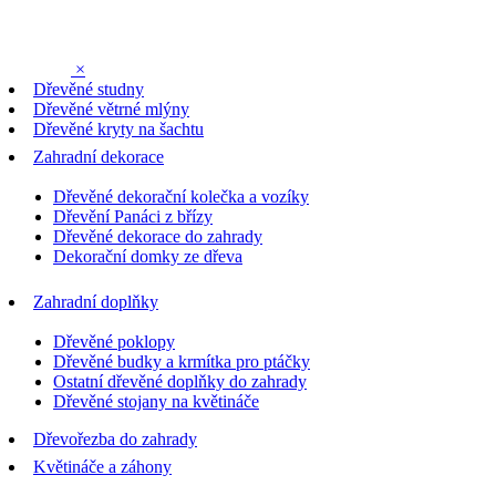
×
Dřevěné studny
Dřevěné větrné mlýny
Dřevěné kryty na šachtu
Zahradní dekorace
Dřevěné dekorační kolečka a vozíky
Dřevění Panáci z břízy
Dřevěné dekorace do zahrady
Dekorační domky ze dřeva
Zahradní doplňky
Dřevěné poklopy
Dřevěné budky a krmítka pro ptáčky
Ostatní dřevěné doplňky do zahrady
Dřevěné stojany na květináče
Dřevořezba do zahrady
Květináče a záhony