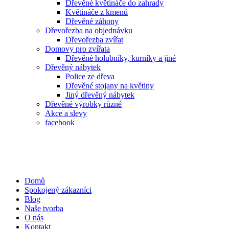
Dřevěné květináče do zahrady
Květináče z kmenů
Dřevěné záhony
Dřevořezba na objednávku
Dřevořezba zvířat
Domovy pro zvířata
Dřevěné holubníky, kurníky a jiné
Dřevěný nábytek
Police ze dřeva
Dřevěné stojany na květiny
Jiný dřevěný nábytek
Dřevěné výrobky různé
Akce a slevy
facebook
Domů
Spokojený zákazníci
Blog
Naše tvorba
O nás
Kontakt