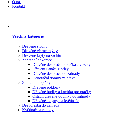
O nás
Kontakt
Všechny kategorie
Dřevěné studny
Dřevěné větrné mlýny
Dřevěné kryty na šachtu
Zahradní dekorace
Dřevěné dekorační kolečka a vozíky
Dřevění Panáci z břízy
Dřevěné dekorace do zahrady
Dekorační domky ze dřeva
Zahradní doplňky
Dřevěné poklopy
Dřevěné budky a krmítka pro ptáčky
Ostatní dřevěné doplňky do zahrady
Dřevěné stojany na květináče
Dřevořezba do zahrady
Květináče a záhony