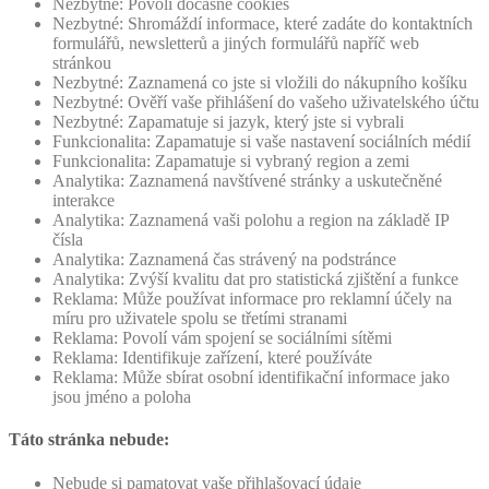
Nezbytné: Povolí dočasné cookies
Nezbytné: Shromáždí informace, které zadáte do kontaktních
formulářů, newsletterů a jiných formulářů napříč web
stránkou
Nezbytné: Zaznamená co jste si vložili do nákupního košíku
Nezbytné: Ověří vaše přihlášení do vašeho uživatelského účtu
Nezbytné: Zapamatuje si jazyk, který jste si vybrali
Funkcionalita: Zapamatuje si vaše nastavení sociálních médií
Funkcionalita: Zapamatuje si vybraný region a zemi
Analytika: Zaznamená navštívené stránky a uskutečněné
interakce
Analytika: Zaznamená vaši polohu a region na základě IP
čísla
Analytika: Zaznamená čas strávený na podstránce
Analytika: Zvýší kvalitu dat pro statistická zjištění a funkce
Reklama: Může používat informace pro reklamní účely na
míru pro uživatele spolu se třetími stranami
Reklama: Povolí vám spojení se sociálními sítěmi
Reklama: Identifikuje zařízení, které používáte
Reklama: Může sbírat osobní identifikační informace jako
jsou jméno a poloha
Táto stránka nebude:
Nebude si pamatovat vaše přihlašovací údaje