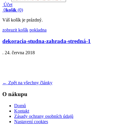
search
Účet
0
košík
(0)
Váš košík je prázdný.
zobrazit košík
pokladna
dekoracia-studna-zahrada-stredná-1
.
24. června 2018
←
Zpět na všechny články
O nákupu
Domů
Kontakt
Zásady ochrany osobních údajů
Nastavení cookies