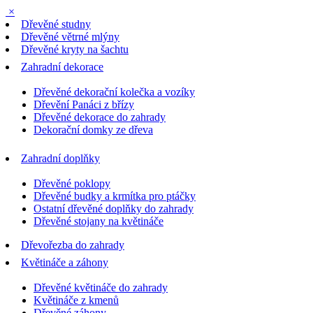
×
Dřevěné studny
Dřevěné větrné mlýny
Dřevěné kryty na šachtu
Zahradní dekorace
Dřevěné dekorační kolečka a vozíky
Dřevění Panáci z břízy
Dřevěné dekorace do zahrady
Dekorační domky ze dřeva
Zahradní doplňky
Dřevěné poklopy
Dřevěné budky a krmítka pro ptáčky
Ostatní dřevěné doplňky do zahrady
Dřevěné stojany na květináče
Dřevořezba do zahrady
Květináče a záhony
Dřevěné květináče do zahrady
Květináče z kmenů
Dřevěné záhony