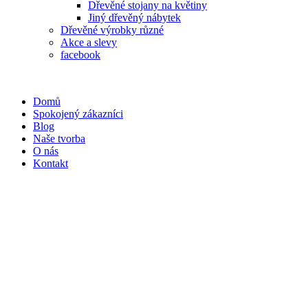
Dřevěné stojany na květiny
Jiný dřevěný nábytek
Dřevěné výrobky různé
Akce a slevy
facebook
Domů
Spokojený zákazníci
Blog
Naše tvorba
O nás
Kontakt