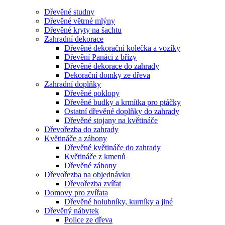
Dřevěné studny
Dřevěné větrné mlýny
Dřevěné kryty na šachtu
Zahradní dekorace
Dřevěné dekorační kolečka a vozíky
Dřevění Panáci z břízy
Dřevěné dekorace do zahrady
Dekorační domky ze dřeva
Zahradní doplňky
Dřevěné poklopy
Dřevěné budky a krmítka pro ptáčky
Ostatní dřevěné doplňky do zahrady
Dřevěné stojany na květináče
Dřevořezba do zahrady
Květináče a záhony
Dřevěné květináče do zahrady
Květináče z kmenů
Dřevěné záhony
Dřevořezba na objednávku
Dřevořezba zvířat
Domovy pro zvířata
Dřevěné holubníky, kurníky a jiné
Dřevěný nábytek
Police ze dřeva