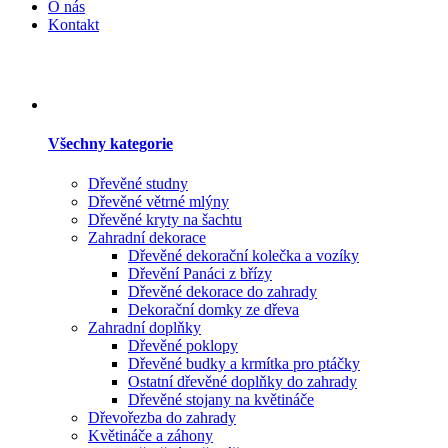
O nás
Kontakt
Všechny kategorie
Dřevěné studny
Dřevěné větrné mlýny
Dřevěné kryty na šachtu
Zahradní dekorace
Dřevěné dekorační kolečka a vozíky
Dřevění Panáci z břízy
Dřevěné dekorace do zahrady
Dekorační domky ze dřeva
Zahradní doplňky
Dřevěné poklopy
Dřevěné budky a krmítka pro ptáčky
Ostatní dřevěné doplňky do zahrady
Dřevěné stojany na květináče
Dřevořezba do zahrady
Květináče a záhony