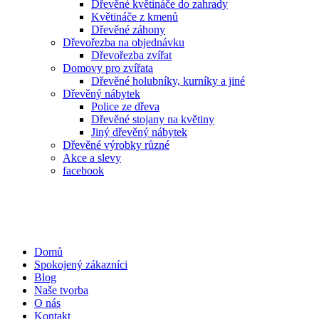
Dřevěné květináče do zahrady
Květináče z kmenů
Dřevěné záhony
Dřevořezba na objednávku
Dřevořezba zvířat
Domovy pro zvířata
Dřevěné holubníky, kurníky a jiné
Dřevěný nábytek
Police ze dřeva
Dřevěné stojany na květiny
Jiný dřevěný nábytek
Dřevěné výrobky různé
Akce a slevy
facebook
Domů
Spokojený zákazníci
Blog
Naše tvorba
O nás
Kontakt