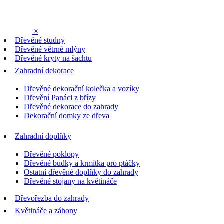
×
Dřevěné studny
Dřevěné větrné mlýny
Dřevěné kryty na šachtu
Zahradní dekorace
Dřevěné dekorační kolečka a vozíky
Dřevění Panáci z břízy
Dřevěné dekorace do zahrady
Dekorační domky ze dřeva
Zahradní doplňky
Dřevěné poklopy
Dřevěné budky a krmítka pro ptáčky
Ostatní dřevěné doplňky do zahrady
Dřevěné stojany na květináče
Dřevořezba do zahrady
Květináče a záhony