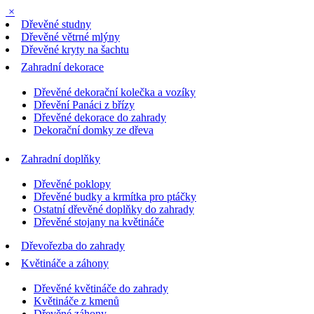
×
Dřevěné studny
Dřevěné větrné mlýny
Dřevěné kryty na šachtu
Zahradní dekorace
Dřevěné dekorační kolečka a vozíky
Dřevění Panáci z břízy
Dřevěné dekorace do zahrady
Dekorační domky ze dřeva
Zahradní doplňky
Dřevěné poklopy
Dřevěné budky a krmítka pro ptáčky
Ostatní dřevěné doplňky do zahrady
Dřevěné stojany na květináče
Dřevořezba do zahrady
Květináče a záhony
Dřevěné květináče do zahrady
Květináče z kmenů
Dřevěné záhony