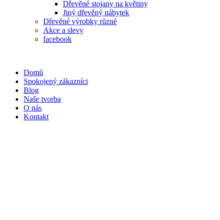
Dřevěné stojany na květiny
Jiný dřevěný nábytek
Dřevěné výrobky různé
Akce a slevy
facebook
Domů
Spokojený zákazníci
Blog
Naše tvorba
O nás
Kontakt