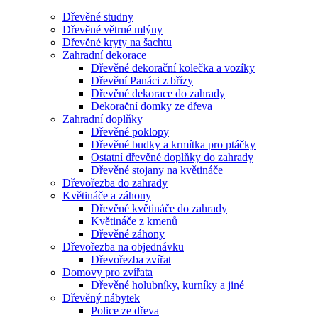
Dřevěné studny
Dřevěné větrné mlýny
Dřevěné kryty na šachtu
Zahradní dekorace
Dřevěné dekorační kolečka a vozíky
Dřevění Panáci z břízy
Dřevěné dekorace do zahrady
Dekorační domky ze dřeva
Zahradní doplňky
Dřevěné poklopy
Dřevěné budky a krmítka pro ptáčky
Ostatní dřevěné doplňky do zahrady
Dřevěné stojany na květináče
Dřevořezba do zahrady
Květináče a záhony
Dřevěné květináče do zahrady
Květináče z kmenů
Dřevěné záhony
Dřevořezba na objednávku
Dřevořezba zvířat
Domovy pro zvířata
Dřevěné holubníky, kurníky a jiné
Dřevěný nábytek
Police ze dřeva