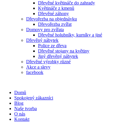
Dřevěné květináče do zahrady
Květináče z kmenů
Dřevěné záhony
Dřevořezba na objednávku
Dřevořezba zvířat
Domovy pro zvířata
Dřevěné holubníky, kurníky a jiné
Dřevěný nábytek
Police ze dřeva
Dřevěné stojany na květiny
Jiný dřevěný nábytek
Dřevěné výrobky různé
Akce a slevy
facebook
Domů
Spokojený zákazníci
Blog
Naše tvorba
O nás
Kontakt