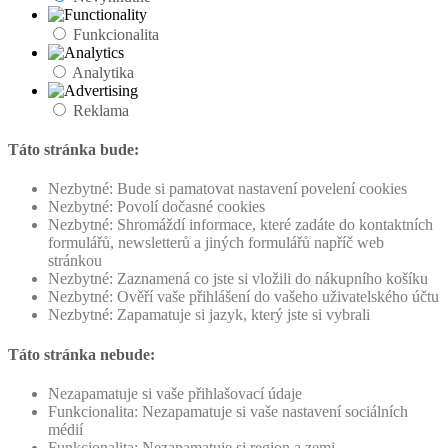
Funkcionalita
Analytika
Reklama
Táto stránka bude:
Nezbytné: Bude si pamatovat nastavení povelení cookies
Nezbytné: Povolí dočasné cookies
Nezbytné: Shromáždí informace, které zadáte do kontaktních
formulářů, newsletterů a jiných formulářů napříč web
stránkou
Nezbytné: Zaznamená co jste si vložili do nákupního košíku
Nezbytné: Ověří vaše přihlášení do vašeho uživatelského účtu
Nezbytné: Zapamatuje si jazyk, který jste si vybrali
Táto stránka nebude:
Nezapamatuje si vaše přihlašovací údaje
Funkcionalita: Nezapamatuje si vaše nastavení sociálních
médií
Funkcionalita: Nezapamatuje si region a zemi