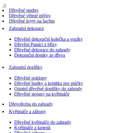
×
Dřevěné studny
Dřevěné větrné mlýny
Dřevěné kryty na šachtu
Zahradní dekorace
Dřevěné dekorační kolečka a vozíky
Dřevění Panáci z břízy
Dřevěné dekorace do zahrady
Dekorační domky ze dřeva
Zahradní doplňky
Dřevěné poklopy
Dřevěné budky a krmítka pro ptáčky
Ostatní dřevěné doplňky do zahrady
Dřevěné stojany na květináče
Dřevořezba do zahrady
Květináče a záhony
Dřevěné květináče do zahrady
Květináče z kmenů
Dřevěné záhony