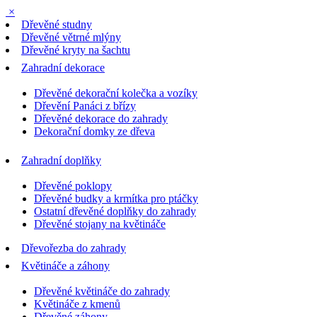
×
Dřevěné studny
Dřevěné větrné mlýny
Dřevěné kryty na šachtu
Zahradní dekorace
Dřevěné dekorační kolečka a vozíky
Dřevění Panáci z břízy
Dřevěné dekorace do zahrady
Dekorační domky ze dřeva
Zahradní doplňky
Dřevěné poklopy
Dřevěné budky a krmítka pro ptáčky
Ostatní dřevěné doplňky do zahrady
Dřevěné stojany na květináče
Dřevořezba do zahrady
Květináče a záhony
Dřevěné květináče do zahrady
Květináče z kmenů
Dřevěné záhony