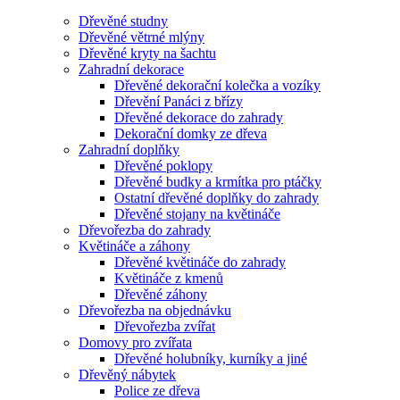
Dřevěné studny
Dřevěné větrné mlýny
Dřevěné kryty na šachtu
Zahradní dekorace
Dřevěné dekorační kolečka a vozíky
Dřevění Panáci z břízy
Dřevěné dekorace do zahrady
Dekorační domky ze dřeva
Zahradní doplňky
Dřevěné poklopy
Dřevěné budky a krmítka pro ptáčky
Ostatní dřevěné doplňky do zahrady
Dřevěné stojany na květináče
Dřevořezba do zahrady
Květináče a záhony
Dřevěné květináče do zahrady
Květináče z kmenů
Dřevěné záhony
Dřevořezba na objednávku
Dřevořezba zvířat
Domovy pro zvířata
Dřevěné holubníky, kurníky a jiné
Dřevěný nábytek
Police ze dřeva