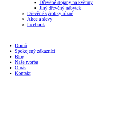
Dřevěné stojany na květiny
Jiný dřevěný nábytek
Dřevěné výrobky různé
Akce a slevy
facebook
Domů
Spokojený zákazníci
Blog
Naše tvorba
O nás
Kontakt