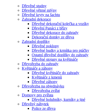
Dřevěné studny
Dřevěné větrné mlýny
Dřevěné kryty na šachtu
Zahradní dekorace
Dřevěné dekorační kolečka a vozíky
Dřevění Panáci z břízy
Dřevěné dekorace do zahrady
Dekorační domky ze dřeva
Zahradní doplňky
Dřevěné poklopy
Dřevěné budky a krmítka pro ptáčky
Ostatní dřevěné doplňky do zahrady
Dřevěné stojany na květináče
Dřevořezba do zahrady
Květináče a záhony
Dřevěné květináče do zahrady
Květináče z kmenů
Dřevěné záhony
Dřevořezba na objednávku
Dřevořezba zvířat
Domovy pro zvířata
Dřevěné holubníky, kurníky a jiné
Dřevěný nábytek
Police ze dřeva