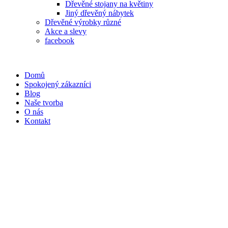
Dřevěné stojany na květiny
Jiný dřevěný nábytek
Dřevěné výrobky různé
Akce a slevy
facebook
Domů
Spokojený zákazníci
Blog
Naše tvorba
O nás
Kontakt