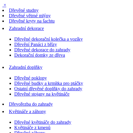
×
Dřevěné studny
Dřevěné větrné mlýny
Dřevěné kryty na šachtu
Zahradní dekorace
Dřevěné dekorační kolečka a vozíky
Dřevění Panáci z břízy
Dřevěné dekorace do zahrady
Dekorační domky ze dřeva
Zahradní doplňky
Dřevěné poklopy
Dřevěné budky a krmítka pro ptáčky
Ostatní dřevěné doplňky do zahrady
Dřevěné stojany na květináče
Dřevořezba do zahrady
Květináče a záhony
Dřevěné květináče do zahrady
Květináče z kmenů
Dřevěné záhony