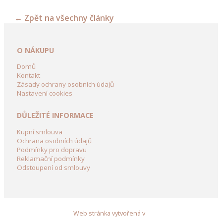
dekorace
←
Zpět na všechny články
Dřevěné
dekorační
kolečka
O NÁKUPU
a
vozíky
Domů
Kontakt
Zásady ochrany osobních údajů
Dřevění
Nastavení cookies
Panáci
z
DŮLEŽITÉ INFORMACE
břízy
Kupní smlouva
Dřevěné
Ochrana osobních údajů
dekorace
Podmínky pro dopravu
Reklamační podmínky
do
Odstoupení od smlouvy
zahrady
Dekorační
domky
ze
Web stránka vytvořená v