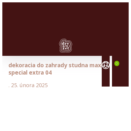
Dřevěné
studny
0
dekoracia do zahrady studna maxi
Dřevěné
special extra 04
větrné
mlýny
.
25. února 2025
Dřevěné
kryty
na
šachtu
Zahradní