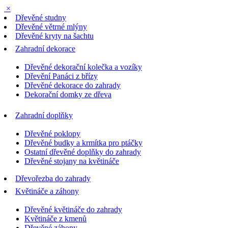
×
Dřevěné studny
Dřevěné větrné mlýny
Dřevěné kryty na šachtu
Zahradní dekorace
Dřevěné dekorační kolečka a vozíky
Dřevění Panáci z břízy
Dřevěné dekorace do zahrady
Dekorační domky ze dřeva
Zahradní doplňky
Dřevěné poklopy
Dřevěné budky a krmítka pro ptáčky
Ostatní dřevěné doplňky do zahrady
Dřevěné stojany na květináče
Dřevořezba do zahrady
Květináče a záhony
Dřevěné květináče do zahrady
Květináče z kmenů
Dřevěné záhony