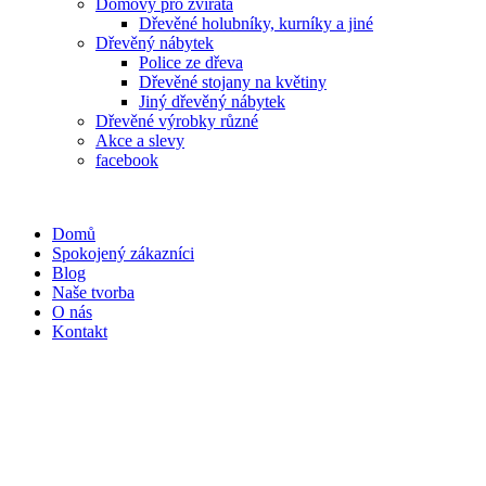
Domovy pro zvířata
Dřevěné holubníky, kurníky a jiné
Dřevěný nábytek
Police ze dřeva
Dřevěné stojany na květiny
Jiný dřevěný nábytek
Dřevěné výrobky různé
Akce a slevy
facebook
Domů
Spokojený zákazníci
Blog
Naše tvorba
O nás
Kontakt