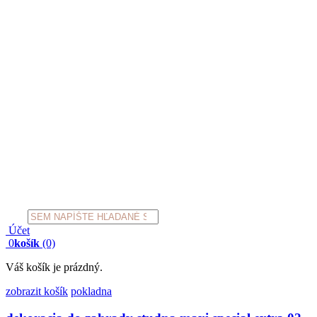
Products
search
Účet
0
košík
(0)
Váš košík je prázdný.
zobrazit košík
pokladna