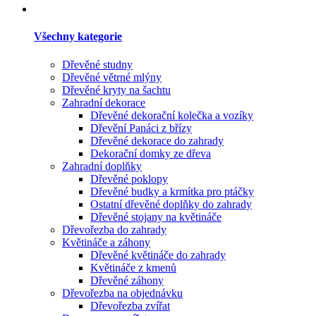
Všechny kategorie
Dřevěné studny
Dřevěné větrné mlýny
Dřevěné kryty na šachtu
Zahradní dekorace
Dřevěné dekorační kolečka a vozíky
Dřevění Panáci z břízy
Dřevěné dekorace do zahrady
Dekorační domky ze dřeva
Zahradní doplňky
Dřevěné poklopy
Dřevěné budky a krmítka pro ptáčky
Ostatní dřevěné doplňky do zahrady
Dřevěné stojany na květináče
Dřevořezba do zahrady
Květináče a záhony
Dřevěné květináče do zahrady
Květináče z kmenů
Dřevěné záhony
Dřevořezba na objednávku
Dřevořezba zvířat