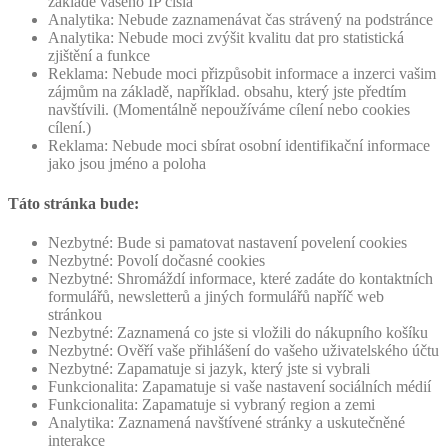
základě vašeho IP čísla
Analytika: Nebude zaznamenávat čas strávený na podstránce
Analytika: Nebude moci zvýšit kvalitu dat pro statistická
zjištění a funkce
Reklama: Nebude moci přizpůsobit informace a inzerci vašim
zájmům na základě, například. obsahu, který jste předtím
navštívili. (Momentálně nepoužíváme cílení nebo cookies
cílení.)
Reklama: Nebude moci sbírat osobní identifikační informace
jako jsou jméno a poloha
Táto stránka bude:
Nezbytné: Bude si pamatovat nastavení povelení cookies
Nezbytné: Povolí dočasné cookies
Nezbytné: Shromáždí informace, které zadáte do kontaktních
formulářů, newsletterů a jiných formulářů napříč web
stránkou
Nezbytné: Zaznamená co jste si vložili do nákupního košíku
Nezbytné: Ověří vaše přihlášení do vašeho uživatelského účtu
Nezbytné: Zapamatuje si jazyk, který jste si vybrali
Funkcionalita: Zapamatuje si vaše nastavení sociálních médií
Funkcionalita: Zapamatuje si vybraný region a zemi
Analytika: Zaznamená navštívené stránky a uskutečněné
interakce