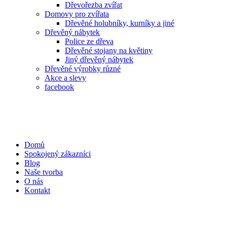
Dřevořezba zvířat
Domovy pro zvířata
Dřevěné holubníky, kurníky a jiné
Dřevěný nábytek
Police ze dřeva
Dřevěné stojany na květiny
Jiný dřevěný nábytek
Dřevěné výrobky různé
Akce a slevy
facebook
Domů
Spokojený zákazníci
Blog
Naše tvorba
O nás
Kontakt