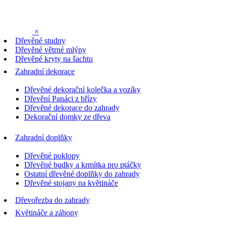
×
Dřevěné studny
Dřevěné větrné mlýny
Dřevěné kryty na šachtu
Zahradní dekorace
Dřevěné dekorační kolečka a vozíky
Dřevění Panáci z břízy
Dřevěné dekorace do zahrady
Dekorační domky ze dřeva
Zahradní doplňky
Dřevěné poklopy
Dřevěné budky a krmítka pro ptáčky
Ostatní dřevěné doplňky do zahrady
Dřevěné stojany na květináče
Dřevořezba do zahrady
Květináče a záhony