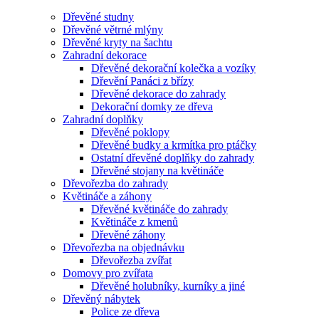
Dřevěné studny
Dřevěné větrné mlýny
Dřevěné kryty na šachtu
Zahradní dekorace
Dřevěné dekorační kolečka a vozíky
Dřevění Panáci z břízy
Dřevěné dekorace do zahrady
Dekorační domky ze dřeva
Zahradní doplňky
Dřevěné poklopy
Dřevěné budky a krmítka pro ptáčky
Ostatní dřevěné doplňky do zahrady
Dřevěné stojany na květináče
Dřevořezba do zahrady
Květináče a záhony
Dřevěné květináče do zahrady
Květináče z kmenů
Dřevěné záhony
Dřevořezba na objednávku
Dřevořezba zvířat
Domovy pro zvířata
Dřevěné holubníky, kurníky a jiné
Dřevěný nábytek
Police ze dřeva