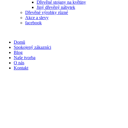
Dřevěné stojany na květiny
Jiný dřevěný nábytek
Dřevěné výrobky různé
Akce a slevy
facebook
Domů
Spokojený zákazníci
Blog
Naše tvorba
O nás
Kontakt