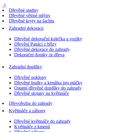
×
Dřevěné studny
Dřevěné větrné mlýny
Dřevěné kryty na šachtu
Zahradní dekorace
Dřevěné dekorační kolečka a vozíky
Dřevění Panáci z břízy
Dřevěné dekorace do zahrady
Dekorační domky ze dřeva
Zahradní doplňky
Dřevěné poklopy
Dřevěné budky a krmítka pro ptáčky
Ostatní dřevěné doplňky do zahrady
Dřevěné stojany na květináče
Dřevořezba do zahrady
Květináče a záhony
Dřevěné květináče do zahrady
Květináče z kmenů
Dřevěné záhony