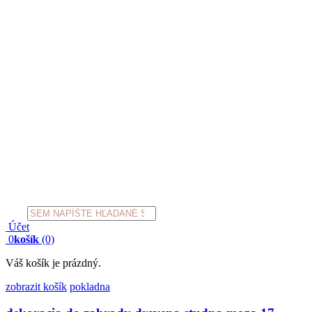
Products
search
Účet
0
košík
(0)
Váš košík je prázdný.
zobrazit košík
pokladna