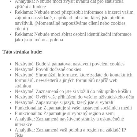
Analytika: Nebude moci zvýšit kvalitu dat pro statistická
zjištění a funkce
Reklama: Nebude moci přizpůsobit informace a inzerci vašim
zájmům na základě, například. obsahu, který jste předtím
navštívili. (Momentálně nepoužíváme cílení nebo cookies
cílení.)
Reklama: Nebude moci sbírat osobní identifikační informace
jako jsou jméno a poloha
Táto stránka bude:
Nezbytné: Bude si pamatovat nastavení povelení cookies
Nezbytné: Povolí dočasné cookies
Nezbytné: Shromáždí informace, které zadáte do kontaktních
formulářů, newsletterů a jiných formulářů napříč web
stránkou
Nezbytné: Zaznamená co jste si vložili do nákupního košíku
Nezbytné: Ověří vaše přihlášení do vašeho uživatelského účtu
Nezbytné: Zapamatuje si jazyk, který jste si vybrali
Funkcionalita: Zapamatuje si vaše nastavení sociálních médií
Funkcionalita: Zapamatuje si vybraný region a zemi
Analytika: Zaznamená navštívené stránky a uskutečněné
interakce
Analytika: Zaznamená vaši polohu a region na základě IP
čísla