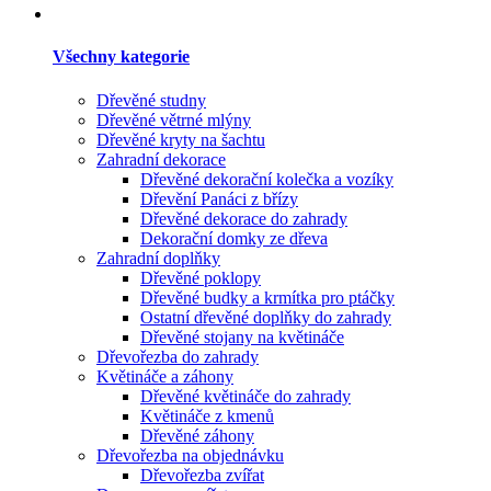
Všechny kategorie
Dřevěné studny
Dřevěné větrné mlýny
Dřevěné kryty na šachtu
Zahradní dekorace
Dřevěné dekorační kolečka a vozíky
Dřevění Panáci z břízy
Dřevěné dekorace do zahrady
Dekorační domky ze dřeva
Zahradní doplňky
Dřevěné poklopy
Dřevěné budky a krmítka pro ptáčky
Ostatní dřevěné doplňky do zahrady
Dřevěné stojany na květináče
Dřevořezba do zahrady
Květináče a záhony
Dřevěné květináče do zahrady
Květináče z kmenů
Dřevěné záhony
Dřevořezba na objednávku
Dřevořezba zvířat