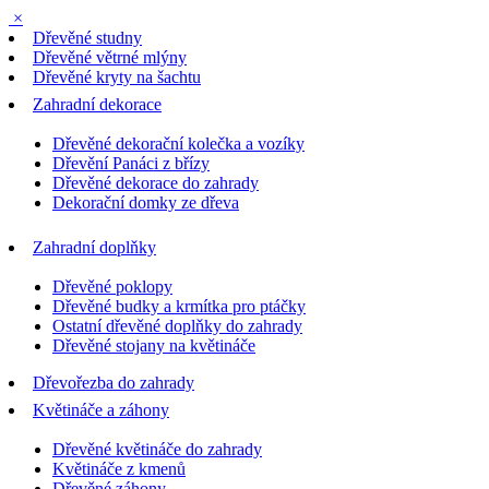
×
Dřevěné studny
Dřevěné větrné mlýny
Dřevěné kryty na šachtu
Zahradní dekorace
Dřevěné dekorační kolečka a vozíky
Dřevění Panáci z břízy
Dřevěné dekorace do zahrady
Dekorační domky ze dřeva
Zahradní doplňky
Dřevěné poklopy
Dřevěné budky a krmítka pro ptáčky
Ostatní dřevěné doplňky do zahrady
Dřevěné stojany na květináče
Dřevořezba do zahrady
Květináče a záhony
Dřevěné květináče do zahrady
Květináče z kmenů
Dřevěné záhony