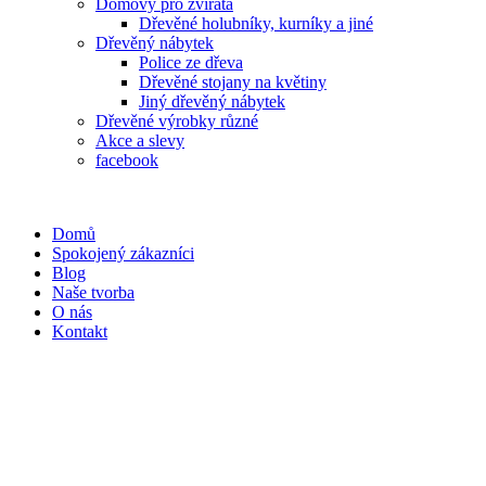
Domovy pro zvířata
Dřevěné holubníky, kurníky a jiné
Dřevěný nábytek
Police ze dřeva
Dřevěné stojany na květiny
Jiný dřevěný nábytek
Dřevěné výrobky různé
Akce a slevy
facebook
Domů
Spokojený zákazníci
Blog
Naše tvorba
O nás
Kontakt