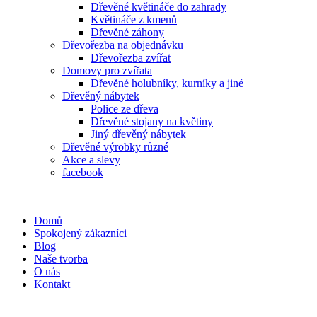
Dřevěné květináče do zahrady
Květináče z kmenů
Dřevěné záhony
Dřevořezba na objednávku
Dřevořezba zvířat
Domovy pro zvířata
Dřevěné holubníky, kurníky a jiné
Dřevěný nábytek
Police ze dřeva
Dřevěné stojany na květiny
Jiný dřevěný nábytek
Dřevěné výrobky různé
Akce a slevy
facebook
Domů
Spokojený zákazníci
Blog
Naše tvorba
O nás
Kontakt