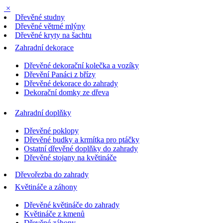
×
Dřevěné studny
Dřevěné větrné mlýny
Dřevěné kryty na šachtu
Zahradní dekorace
Dřevěné dekorační kolečka a vozíky
Dřevění Panáci z břízy
Dřevěné dekorace do zahrady
Dekorační domky ze dřeva
Zahradní doplňky
Dřevěné poklopy
Dřevěné budky a krmítka pro ptáčky
Ostatní dřevěné doplňky do zahrady
Dřevěné stojany na květináče
Dřevořezba do zahrady
Květináče a záhony
Dřevěné květináče do zahrady
Květináče z kmenů
Dřevěné záhony