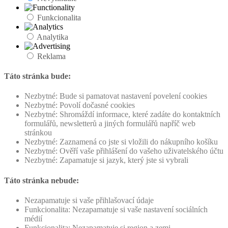
Funkcionalita
Analytika
Reklama
Táto stránka bude:
Nezbytné: Bude si pamatovat nastavení povelení cookies
Nezbytné: Povolí dočasné cookies
Nezbytné: Shromáždí informace, které zadáte do kontaktních
formulářů, newsletterů a jiných formulářů napříč web
stránkou
Nezbytné: Zaznamená co jste si vložili do nákupního košíku
Nezbytné: Ověří vaše přihlášení do vašeho uživatelského účtu
Nezbytné: Zapamatuje si jazyk, který jste si vybrali
Táto stránka nebude:
Nezapamatuje si vaše přihlašovací údaje
Funkcionalita: Nezapamatuje si vaše nastavení sociálních
médií
Funkcionalita: Nezapamatuje si region a zemi