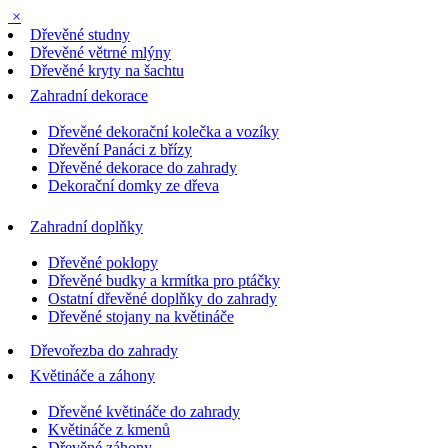
×
Dřevěné studny
Dřevěné větrné mlýny
Dřevěné kryty na šachtu
Zahradní dekorace
Dřevěné dekorační kolečka a vozíky
Dřevění Panáci z břízy
Dřevěné dekorace do zahrady
Dekorační domky ze dřeva
Zahradní doplňky
Dřevěné poklopy
Dřevěné budky a krmítka pro ptáčky
Ostatní dřevěné doplňky do zahrady
Dřevěné stojany na květináče
Dřevořezba do zahrady
Květináče a záhony
Dřevěné květináče do zahrady
Květináče z kmenů
Dřevěné záhony