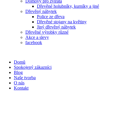
Domovy pro zvířata
Dřevěné holubníky, kurníky a jiné
Dřevěný nábytek
Police ze dřeva
Dřevěné stojany na květiny
Jiný dřevěný nábytek
Dřevěné výrobky různé
Akce a slevy
facebook
Domů
Spokojený zákazníci
Blog
Naše tvorba
O nás
Kontakt