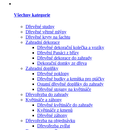
Všechny kategorie
Dřevěné studny
Dřevěné větrné mlýny
Dřevěné kryty na šachtu
Zahradní dekorace
Dřevěné dekorační kolečka a vozíky
Dřevění Panáci z břízy
Dřevěné dekorace do zahrady
Dekorační domky ze dřeva
Zahradní doplňky
Dřevěné poklopy
Dřevěné budky a krmítka pro ptáčky
Ostatní dřevěné doplňky do zahrady
Dřevěné stojany na květináče
Dřevořezba do zahrady
Květináče a záhony
Dřevěné květináče do zahrady
Květináče z kmenů
Dřevěné záhony
Dřevořezba na objednávku
Dřevořezba zvířat