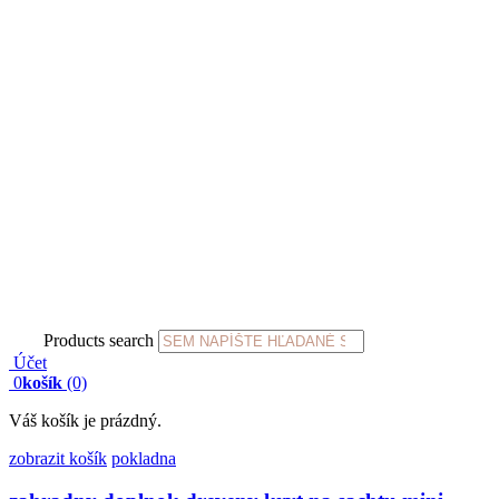
Products search
Účet
0
košík
(0)
Váš košík je prázdný.
zobrazit košík
pokladna