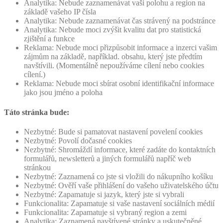
Analytika: Nebude zaznamenávat vaši polohu a region na
základě vašeho IP čísla
Analytika: Nebude zaznamenávat čas strávený na podstránce
Analytika: Nebude moci zvýšit kvalitu dat pro statistická
zjištění a funkce
Reklama: Nebude moci přizpůsobit informace a inzerci vašim
zájmům na základě, například. obsahu, který jste předtím
navštívili. (Momentálně nepoužíváme cílení nebo cookies
cílení.)
Reklama: Nebude moci sbírat osobní identifikační informace
jako jsou jméno a poloha
Táto stránka bude:
Nezbytné: Bude si pamatovat nastavení povelení cookies
Nezbytné: Povolí dočasné cookies
Nezbytné: Shromáždí informace, které zadáte do kontaktních
formulářů, newsletterů a jiných formulářů napříč web
stránkou
Nezbytné: Zaznamená co jste si vložili do nákupního košíku
Nezbytné: Ověří vaše přihlášení do vašeho uživatelského účtu
Nezbytné: Zapamatuje si jazyk, který jste si vybrali
Funkcionalita: Zapamatuje si vaše nastavení sociálních médií
Funkcionalita: Zapamatuje si vybraný region a zemi
Analytika: Zaznamená navštívené stránky a uskutečněné