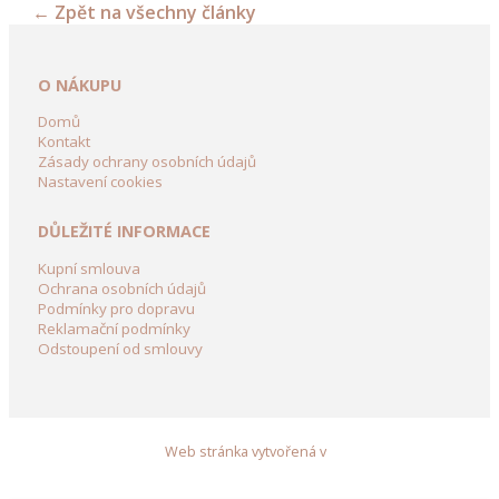
←
Zpět na všechny články
kolečka
a
vozíky
O NÁKUPU
Dřevění
Domů
Panáci
Kontakt
Zásady ochrany osobních údajů
z
Nastavení cookies
břízy
DŮLEŽITÉ INFORMACE
Dřevěné
dekorace
Kupní smlouva
do
Ochrana osobních údajů
Podmínky pro dopravu
zahrady
Reklamační podmínky
Odstoupení od smlouvy
Dekorační
domky
ze
dřeva
Web stránka vytvořená v
Zahradní