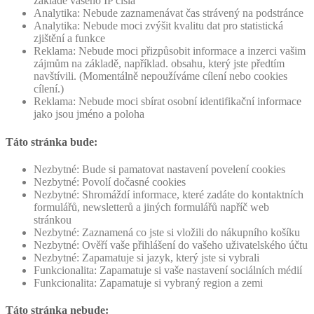
základě vašeho IP čísla
Analytika: Nebude zaznamenávat čas strávený na podstránce
Analytika: Nebude moci zvýšit kvalitu dat pro statistická
zjištění a funkce
Reklama: Nebude moci přizpůsobit informace a inzerci vašim
zájmům na základě, například. obsahu, který jste předtím
navštívili. (Momentálně nepoužíváme cílení nebo cookies
cílení.)
Reklama: Nebude moci sbírat osobní identifikační informace
jako jsou jméno a poloha
Táto stránka bude:
Nezbytné: Bude si pamatovat nastavení povelení cookies
Nezbytné: Povolí dočasné cookies
Nezbytné: Shromáždí informace, které zadáte do kontaktních
formulářů, newsletterů a jiných formulářů napříč web
stránkou
Nezbytné: Zaznamená co jste si vložili do nákupního košíku
Nezbytné: Ověří vaše přihlášení do vašeho uživatelského účtu
Nezbytné: Zapamatuje si jazyk, který jste si vybrali
Funkcionalita: Zapamatuje si vaše nastavení sociálních médií
Funkcionalita: Zapamatuje si vybraný region a zemi
Táto stránka nebude: