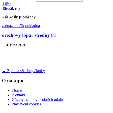
Účet
0
košík
(0)
Váš košík je prázdný.
zobrazit košík
pokladna
orechovy lopar stredny 81
.
14. října 2020
←
Zpět na všechny články
O nákupu
Domů
Kontakt
Zásady ochrany osobních údajů
Nastavení cookies