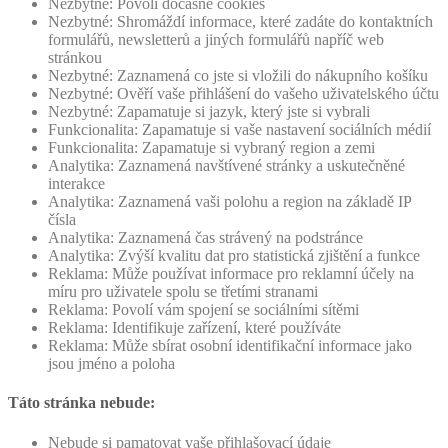
Nezbytné: Povolí dočasné cookies
Nezbytné: Shromáždí informace, které zadáte do kontaktních
formulářů, newsletterů a jiných formulářů napříč web
stránkou
Nezbytné: Zaznamená co jste si vložili do nákupního košíku
Nezbytné: Ověří vaše přihlášení do vašeho uživatelského účtu
Nezbytné: Zapamatuje si jazyk, který jste si vybrali
Funkcionalita: Zapamatuje si vaše nastavení sociálních médií
Funkcionalita: Zapamatuje si vybraný region a zemi
Analytika: Zaznamená navštívené stránky a uskutečněné
interakce
Analytika: Zaznamená vaši polohu a region na základě IP
čísla
Analytika: Zaznamená čas strávený na podstránce
Analytika: Zvýší kvalitu dat pro statistická zjištění a funkce
Reklama: Může používat informace pro reklamní účely na
míru pro uživatele spolu se třetími stranami
Reklama: Povolí vám spojení se sociálními sítěmi
Reklama: Identifikuje zařízení, které používáte
Reklama: Může sbírat osobní identifikační informace jako
jsou jméno a poloha
Táto stránka nebude:
Nebude si pamatovat vaše přihlašovací údaje