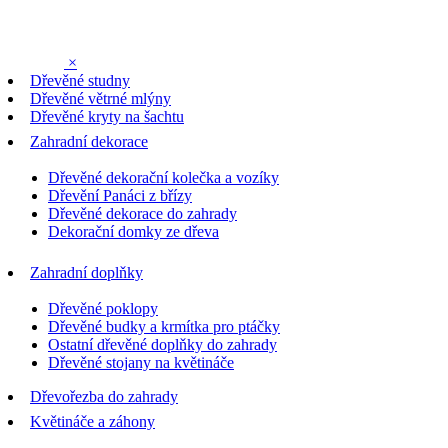
×
Dřevěné studny
Dřevěné větrné mlýny
Dřevěné kryty na šachtu
Zahradní dekorace
Dřevěné dekorační kolečka a vozíky
Dřevění Panáci z břízy
Dřevěné dekorace do zahrady
Dekorační domky ze dřeva
Zahradní doplňky
Dřevěné poklopy
Dřevěné budky a krmítka pro ptáčky
Ostatní dřevěné doplňky do zahrady
Dřevěné stojany na květináče
Dřevořezba do zahrady
Květináče a záhony