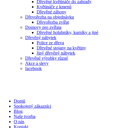
Dřevěné květináče do zahrady
Květináče z kmenů
Dřevěné záhony
Dřevořezba na objednávku
Dřevořezba zvířat
Domovy pro zvířata
Dřevěné holubníky, kurníky a jiné
Dřevěný nábytek
Police ze dřeva
Dřevěné stojany na květiny
Jiný dřevěný nábytek
Dřevěné výrobky různé
Akce a slevy
facebook
Domů
Spokojený zákazníci
Blog
Naše tvorba
O nás
Kontakt