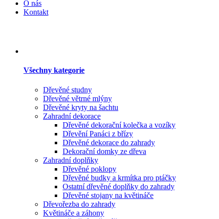
O nás
Kontakt
Všechny kategorie
Dřevěné studny
Dřevěné větrné mlýny
Dřevěné kryty na šachtu
Zahradní dekorace
Dřevěné dekorační kolečka a vozíky
Dřevění Panáci z břízy
Dřevěné dekorace do zahrady
Dekorační domky ze dřeva
Zahradní doplňky
Dřevěné poklopy
Dřevěné budky a krmítka pro ptáčky
Ostatní dřevěné doplňky do zahrady
Dřevěné stojany na květináče
Dřevořezba do zahrady
Květináče a záhony