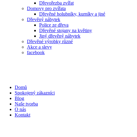
Dřevořezba zvířat
Domovy pro zvířata
Dřevěné holubníky, kurníky a jiné
Dřevěný nábytek
Police ze dřeva
Dřevěné stojany na květiny
Jiný dřevěný nábytek
Dřevěné výrobky různé
Akce a slevy
facebook
Domů
Spokojený zákazníci
Blog
Naše tvorba
O nás
Kontakt