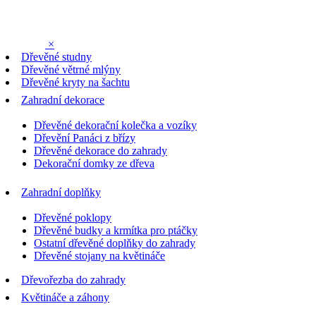
×
Dřevěné studny
Dřevěné větrné mlýny
Dřevěné kryty na šachtu
Zahradní dekorace
Dřevěné dekorační kolečka a vozíky
Dřevění Panáci z břízy
Dřevěné dekorace do zahrady
Dekorační domky ze dřeva
Zahradní doplňky
Dřevěné poklopy
Dřevěné budky a krmítka pro ptáčky
Ostatní dřevěné doplňky do zahrady
Dřevěné stojany na květináče
Dřevořezba do zahrady
Květináče a záhony