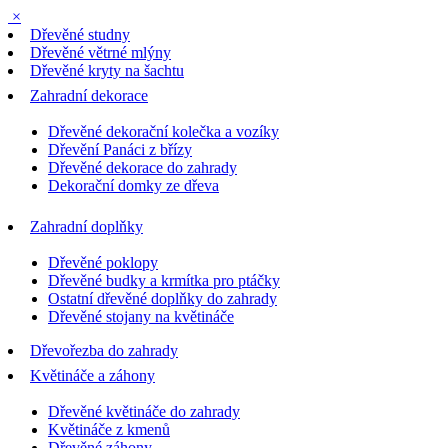
×
Dřevěné studny
Dřevěné větrné mlýny
Dřevěné kryty na šachtu
Zahradní dekorace
Dřevěné dekorační kolečka a vozíky
Dřevění Panáci z břízy
Dřevěné dekorace do zahrady
Dekorační domky ze dřeva
Zahradní doplňky
Dřevěné poklopy
Dřevěné budky a krmítka pro ptáčky
Ostatní dřevěné doplňky do zahrady
Dřevěné stojany na květináče
Dřevořezba do zahrady
Květináče a záhony
Dřevěné květináče do zahrady
Květináče z kmenů
Dřevěné záhony