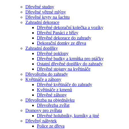
Dřevěné studny
Dřevěné větrné mlýny
Dřevěné kryty na šachtu
Zahradní dekorace
Dřevěné dekorační kolečka a vozíky
Dřevění Panáci z břízy
Dřevěné dekorace do zahrady
Dekorační domky ze dřeva
Zahradní doplňky
Dřevěné poklopy
Dřevěné budky a krmítka pro ptáčky
Ostatní dřevěné doplňky do zahrady
Dřevěné stojany na květináče
Dřevořezba do zahrady
Květináče a záhony
Dřevěné květináče do zahrady
Květináče z kmenů
Dřevěné záhony
Dřevořezba na objednávku
Dřevořezba zvířat
Domovy pro zvířata
Dřevěné holubníky, kurníky a jiné
Dřevěný nábytek
Police ze dřeva