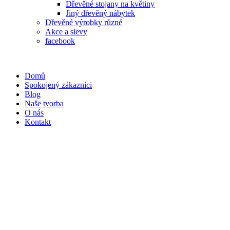
Dřevěné stojany na květiny
Jiný dřevěný nábytek
Dřevěné výrobky různé
Akce a slevy
facebook
Domů
Spokojený zákazníci
Blog
Naše tvorba
O nás
Kontakt