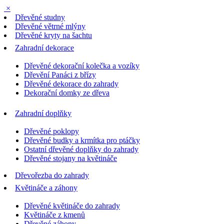
×
Dřevěné studny
Dřevěné větrné mlýny
Dřevěné kryty na šachtu
Zahradní dekorace
Dřevěné dekorační kolečka a vozíky
Dřevění Panáci z břízy
Dřevěné dekorace do zahrady
Dekorační domky ze dřeva
Zahradní doplňky
Dřevěné poklopy
Dřevěné budky a krmítka pro ptáčky
Ostatní dřevěné doplňky do zahrady
Dřevěné stojany na květináče
Dřevořezba do zahrady
Květináče a záhony
Dřevěné květináče do zahrady
Květináče z kmenů
Dřevěné záhony