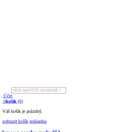
Products
search
Účet
0
košík
(0)
Váš košík je prázdný.
zobrazit košík
pokladna