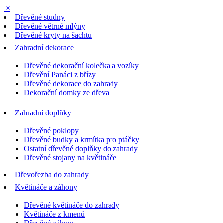
×
Dřevěné studny
Dřevěné větrné mlýny
Dřevěné kryty na šachtu
Zahradní dekorace
Dřevěné dekorační kolečka a vozíky
Dřevění Panáci z břízy
Dřevěné dekorace do zahrady
Dekorační domky ze dřeva
Zahradní doplňky
Dřevěné poklopy
Dřevěné budky a krmítka pro ptáčky
Ostatní dřevěné doplňky do zahrady
Dřevěné stojany na květináče
Dřevořezba do zahrady
Květináče a záhony
Dřevěné květináče do zahrady
Květináče z kmenů
Dřevěné záhony