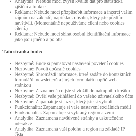
Analytika: Nebude moci zvýšit kvalitu dat pro statistická
zjištění a funkce
Reklama: Nebude moci přizpůsobit informace a inzerci vašim
zájmům na základě, například. obsahu, který jste předtím
navštívili. (Momentálně nepoužíváme cílení nebo cookies
cílení.)
Reklama: Nebude moci sbírat osobní identifikační informace
jako jsou jméno a poloha
Táto stránka bude:
Nezbytné: Bude si pamatovat nastavení povelení cookies
Nezbytné: Povolí dočasné cookies
Nezbytné: Shromáždí informace, které zadáte do kontaktních
formulářů, newsletterů a jiných formulářů napříč web
stránkou
Nezbytné: Zaznamená co jste si vložili do nákupního košíku
Nezbytné: Ověří vaše přihlášení do vašeho uživatelského účtu
Nezbytné: Zapamatuje si jazyk, který jste si vybrali
Funkcionalita: Zapamatuje si vaše nastavení sociálních médií
Funkcionalita: Zapamatuje si vybraný region a zemi
Analytika: Zaznamená navštívené stránky a uskutečněné
interakce
Analytika: Zaznamená vaši polohu a region na základě IP
čísla