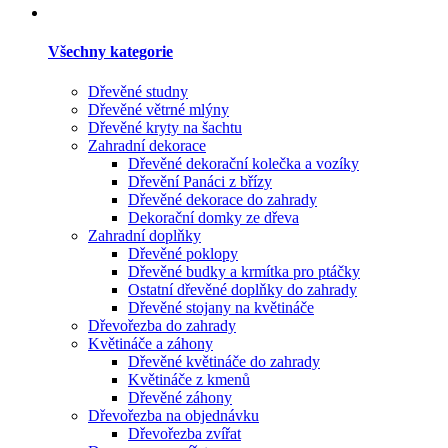
Všechny kategorie
Dřevěné studny
Dřevěné větrné mlýny
Dřevěné kryty na šachtu
Zahradní dekorace
Dřevěné dekorační kolečka a vozíky
Dřevění Panáci z břízy
Dřevěné dekorace do zahrady
Dekorační domky ze dřeva
Zahradní doplňky
Dřevěné poklopy
Dřevěné budky a krmítka pro ptáčky
Ostatní dřevěné doplňky do zahrady
Dřevěné stojany na květináče
Dřevořezba do zahrady
Květináče a záhony
Dřevěné květináče do zahrady
Květináče z kmenů
Dřevěné záhony
Dřevořezba na objednávku
Dřevořezba zvířat