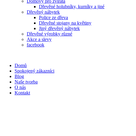
Domovy pro zvířata
Dřevěné holubníky, kurníky a jiné
Dřevěný nábytek
Police ze dřeva
Dřevěné stojany na květiny
Jiný dřevěný nábytek
Dřevěné výrobky různé
Akce a slevy
facebook
Domů
Spokojený zákazníci
Blog
Naše tvorba
O nás
Kontakt