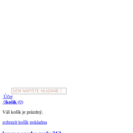
Products
search
Účet
0
košík
(0)
Váš košík je prázdný.
zobrazit košík
pokladna