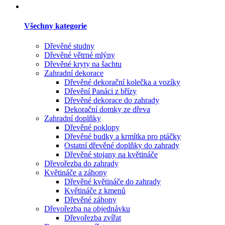
Všechny kategorie
Dřevěné studny
Dřevěné větrné mlýny
Dřevěné kryty na šachtu
Zahradní dekorace
Dřevěné dekorační kolečka a vozíky
Dřevění Panáci z břízy
Dřevěné dekorace do zahrady
Dekorační domky ze dřeva
Zahradní doplňky
Dřevěné poklopy
Dřevěné budky a krmítka pro ptáčky
Ostatní dřevěné doplňky do zahrady
Dřevěné stojany na květináče
Dřevořezba do zahrady
Květináče a záhony
Dřevěné květináče do zahrady
Květináče z kmenů
Dřevěné záhony
Dřevořezba na objednávku
Dřevořezba zvířat