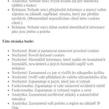
Analytika: Nebude moci zvýšit kvalitu dat pro statistická
zjištění a funkce
Reklama: Nebude moci přizpůsobit informace a inzerci vašim
zájmům na základě, například. obsahu, který jste předtím
navštívili. (Momentálně nepoužíváme cílení nebo cookies
cílení.)
Reklama: Nebude moci sbírat osobní identifikační informace
jako jsou jméno a poloha
Táto stránka bude:
Nezbytné: Bude si pamatovat nastavení povelení cookies
Nezbytné: Povolí dočasné cookies
Nezbytné: Shromáždí informace, které zadáte do kontaktních
formulářů, newsletterů a jiných formulářů napříč web
stránkou
Nezbytné: Zaznamená co jste si vložili do nákupního košíku
Nezbytné: Ověří vaše přihlášení do vašeho uživatelského účtu
Nezbytné: Zapamatuje si jazyk, který jste si vybrali
Funkcionalita: Zapamatuje si vaše nastavení sociálních médií
Funkcionalita: Zapamatuje si vybraný region a zemi
Analytika: Zaznamená navštívené stránky a uskutečněné
interakce
Analytika: Zaznamená vaši polohu a region na základě IP
čísla