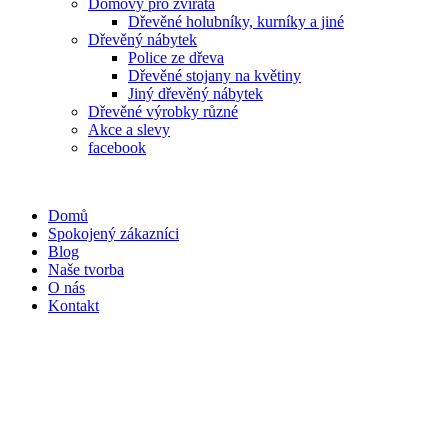
Domovy pro zvířata
Dřevěné holubníky, kurníky a jiné
Dřevěný nábytek
Police ze dřeva
Dřevěné stojany na květiny
Jiný dřevěný nábytek
Dřevěné výrobky různé
Akce a slevy
facebook
Domů
Spokojený zákazníci
Blog
Naše tvorba
O nás
Kontakt