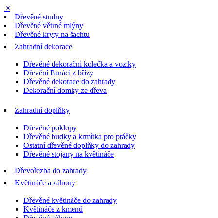
×
Dřevěné studny
Dřevěné větrné mlýny
Dřevěné kryty na šachtu
Zahradní dekorace
Dřevěné dekorační kolečka a vozíky
Dřevění Panáci z břízy
Dřevěné dekorace do zahrady
Dekorační domky ze dřeva
Zahradní doplňky
Dřevěné poklopy
Dřevěné budky a krmítka pro ptáčky
Ostatní dřevěné doplňky do zahrady
Dřevěné stojany na květináče
Dřevořezba do zahrady
Květináče a záhony
Dřevěné květináče do zahrady
Květináče z kmenů
Dřevěné záhony