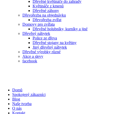
Dřevěné květináče do zahrady
Květináče z kmenů
Dřevěné záhony
Dřevořezba na objednávku
Dřevořezba zvířat
Domovy pro zvířata
Dřevěné holubníky, kurníky a jiné
Dřevěný nábytek
Police ze dřeva
Dřevěné stojany na květiny
Jiný dřevěný nábytek
Dřevěné výrobky různé
Akce a slevy
facebook
Domů
Spokojený zákazníci
Blog
Naše tvorba
O nás
Kontakt