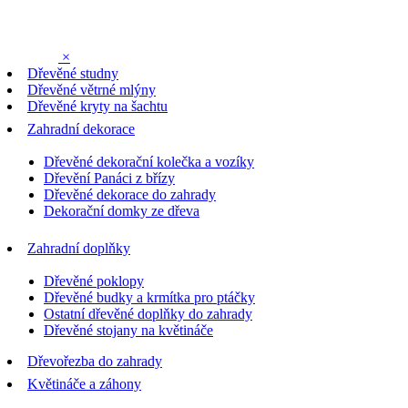
×
Dřevěné studny
Dřevěné větrné mlýny
Dřevěné kryty na šachtu
Zahradní dekorace
Dřevěné dekorační kolečka a vozíky
Dřevění Panáci z břízy
Dřevěné dekorace do zahrady
Dekorační domky ze dřeva
Zahradní doplňky
Dřevěné poklopy
Dřevěné budky a krmítka pro ptáčky
Ostatní dřevěné doplňky do zahrady
Dřevěné stojany na květináče
Dřevořezba do zahrady
Květináče a záhony