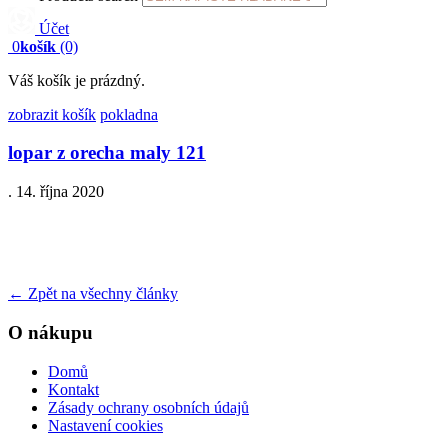
Účet
0
košík
(0)
Váš košík je prázdný.
zobrazit košík
pokladna
lopar z orecha maly 121
.
14. října 2020
←
Zpět na všechny články
O nákupu
Domů
Kontakt
Zásady ochrany osobních údajů
Nastavení cookies