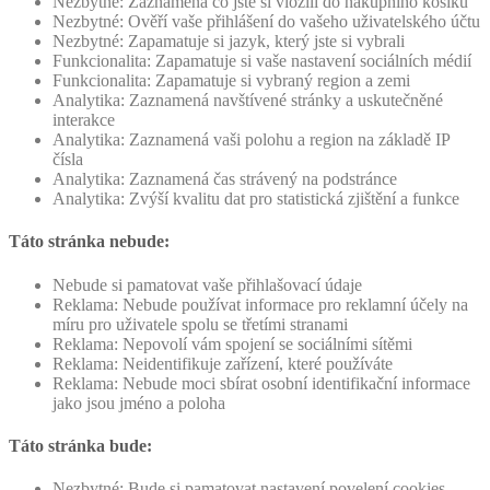
Nezbytné: Zaznamená co jste si vložili do nákupního košíku
Nezbytné: Ověří vaše přihlášení do vašeho uživatelského účtu
Nezbytné: Zapamatuje si jazyk, který jste si vybrali
Funkcionalita: Zapamatuje si vaše nastavení sociálních médií
Funkcionalita: Zapamatuje si vybraný region a zemi
Analytika: Zaznamená navštívené stránky a uskutečněné
interakce
Analytika: Zaznamená vaši polohu a region na základě IP
čísla
Analytika: Zaznamená čas strávený na podstránce
Analytika: Zvýší kvalitu dat pro statistická zjištění a funkce
Táto stránka nebude:
Nebude si pamatovat vaše přihlašovací údaje
Reklama: Nebude používat informace pro reklamní účely na
míru pro uživatele spolu se třetími stranami
Reklama: Nepovolí vám spojení se sociálními sítěmi
Reklama: Neidentifikuje zařízení, které používáte
Reklama: Nebude moci sbírat osobní identifikační informace
jako jsou jméno a poloha
Táto stránka bude:
Nezbytné: Bude si pamatovat nastavení povelení cookies