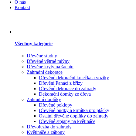
O nás
Kontakt
Všechny kategorie
Dřevěné studny
Dřevěné větrné mlýny
Dřevěné kryty na šachtu
Zahradní dekorace
Dřevěné dekorační kolečka a vozíky
Dřevění Panáci z břízy
Dřevěné dekorace do zahrady
Dekorační domky ze dřeva
Zahradní doplňky
Dřevěné poklopy
Dřevěné budky a krmítka pro ptáčky
Ostatní dřevěné doplňky do zahrady
Dřevěné stojany na květináče
Dřevořezba do zahrady
Květináče a záhony