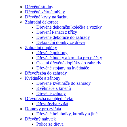
Dřevěné studny
Dřevěné větrné mlýny
Dřevěné kryty na šachtu
Zahradní dekorace
Dřevěné dekorační kolečka a vozíky
Dřevění Panáci z břízy
Dřevěné dekorace do zahrady
Dekorační domky ze dřeva
Zahradní doplňky
Dřevěné poklopy
Dřevěné budky a krmítka pro ptáčky
Ostatní dřevěné doplňky do zahrady
Dřevěné stojany na květináče
Dřevořezba do zahrady
Květináče a záhony
Dřevěné květináče do zahrady
Květináče z kmenů
Dřevěné záhony
Dřevořezba na objednávku
Dřevořezba zvířat
Domovy pro zvířata
Dřevěné holubníky, kurníky a jiné
Dřevěný nábytek
Police ze dřeva