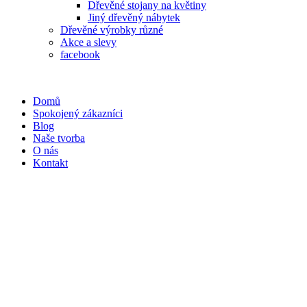
Dřevěné stojany na květiny
Jiný dřevěný nábytek
Dřevěné výrobky různé
Akce a slevy
facebook
Domů
Spokojený zákazníci
Blog
Naše tvorba
O nás
Kontakt