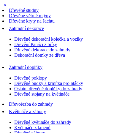
×
Dřevěné studny
Dřevěné větrné mlýny
Dřevěné kryty na šachtu
Zahradní dekorace
Dřevěné dekorační kolečka a vozíky
Dřevění Panáci z břízy
Dřevěné dekorace do zahrady
Dekorační domky ze dřeva
Zahradní doplňky
Dřevěné poklopy
Dřevěné budky a krmítka pro ptáčky
Ostatní dřevěné doplňky do zahrady
Dřevěné stojany na květináče
Dřevořezba do zahrady
Květináče a záhony
Dřevěné květináče do zahrady
Květináče z kmenů
Dřevěné záhony