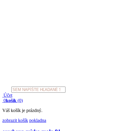
Products
search
Účet
0
košík
(0)
Váš košík je prázdný.
zobrazit košík
pokladna