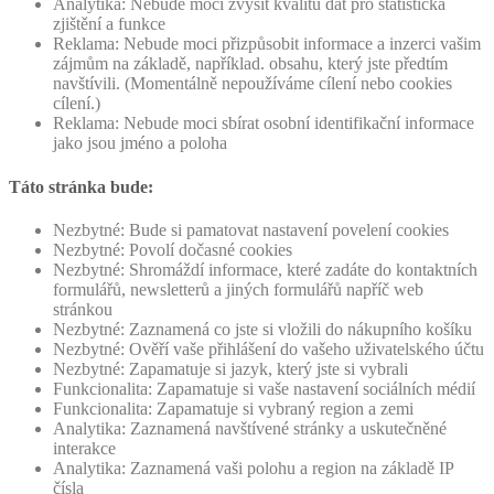
Analytika: Nebude moci zvýšit kvalitu dat pro statistická
zjištění a funkce
Reklama: Nebude moci přizpůsobit informace a inzerci vašim
zájmům na základě, například. obsahu, který jste předtím
navštívili. (Momentálně nepoužíváme cílení nebo cookies
cílení.)
Reklama: Nebude moci sbírat osobní identifikační informace
jako jsou jméno a poloha
Táto stránka bude:
Nezbytné: Bude si pamatovat nastavení povelení cookies
Nezbytné: Povolí dočasné cookies
Nezbytné: Shromáždí informace, které zadáte do kontaktních
formulářů, newsletterů a jiných formulářů napříč web
stránkou
Nezbytné: Zaznamená co jste si vložili do nákupního košíku
Nezbytné: Ověří vaše přihlášení do vašeho uživatelského účtu
Nezbytné: Zapamatuje si jazyk, který jste si vybrali
Funkcionalita: Zapamatuje si vaše nastavení sociálních médií
Funkcionalita: Zapamatuje si vybraný region a zemi
Analytika: Zaznamená navštívené stránky a uskutečněné
interakce
Analytika: Zaznamená vaši polohu a region na základě IP
čísla