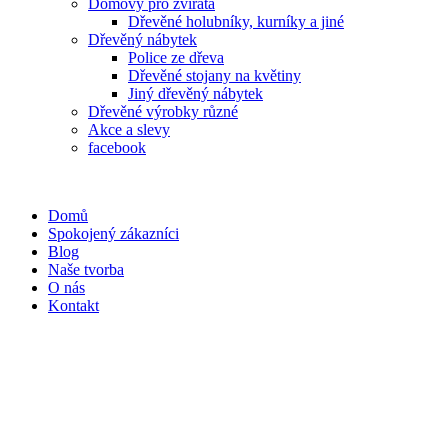
Domovy pro zvířata
Dřevěné holubníky, kurníky a jiné
Dřevěný nábytek
Police ze dřeva
Dřevěné stojany na květiny
Jiný dřevěný nábytek
Dřevěné výrobky různé
Akce a slevy
facebook
Domů
Spokojený zákazníci
Blog
Naše tvorba
O nás
Kontakt