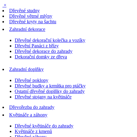
×
Dřevěné studny
Dřevěné větrné mlýny
Dřevěné kryty na šachtu
Zahradní dekorace
Dřevěné dekorační kolečka a vozíky
Dřevění Panáci z břízy
Dřevěné dekorace do zahrady
Dekorační domky ze dřeva
Zahradní doplňky
Dřevěné poklopy
Dřevěné budky a krmítka pro ptáčky
Ostatní dřevěné doplňky do zahrady
Dřevěné stojany na květináče
Dřevořezba do zahrady
Květináče a záhony
Dřevěné květináče do zahrady
Květináče z kmenů
Dřevěné záhony