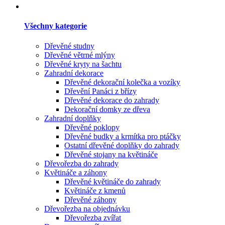
Všechny kategorie
Dřevěné studny
Dřevěné větrné mlýny
Dřevěné kryty na šachtu
Zahradní dekorace
Dřevěné dekorační kolečka a vozíky
Dřevění Panáci z břízy
Dřevěné dekorace do zahrady
Dekorační domky ze dřeva
Zahradní doplňky
Dřevěné poklopy
Dřevěné budky a krmítka pro ptáčky
Ostatní dřevěné doplňky do zahrady
Dřevěné stojany na květináče
Dřevořezba do zahrady
Květináče a záhony
Dřevěné květináče do zahrady
Květináče z kmenů
Dřevěné záhony
Dřevořezba na objednávku
Dřevořezba zvířat