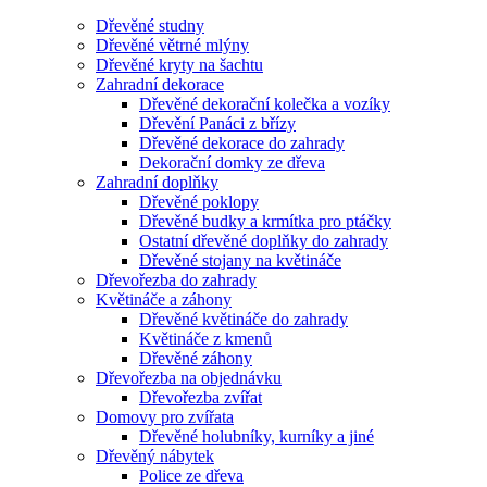
Dřevěné studny
Dřevěné větrné mlýny
Dřevěné kryty na šachtu
Zahradní dekorace
Dřevěné dekorační kolečka a vozíky
Dřevění Panáci z břízy
Dřevěné dekorace do zahrady
Dekorační domky ze dřeva
Zahradní doplňky
Dřevěné poklopy
Dřevěné budky a krmítka pro ptáčky
Ostatní dřevěné doplňky do zahrady
Dřevěné stojany na květináče
Dřevořezba do zahrady
Květináče a záhony
Dřevěné květináče do zahrady
Květináče z kmenů
Dřevěné záhony
Dřevořezba na objednávku
Dřevořezba zvířat
Domovy pro zvířata
Dřevěné holubníky, kurníky a jiné
Dřevěný nábytek
Police ze dřeva