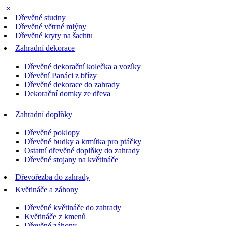
×
Dřevěné studny
Dřevěné větrné mlýny
Dřevěné kryty na šachtu
Zahradní dekorace
Dřevěné dekorační kolečka a vozíky
Dřevění Panáci z břízy
Dřevěné dekorace do zahrady
Dekorační domky ze dřeva
Zahradní doplňky
Dřevěné poklopy
Dřevěné budky a krmítka pro ptáčky
Ostatní dřevěné doplňky do zahrady
Dřevěné stojany na květináče
Dřevořezba do zahrady
Květináče a záhony
Dřevěné květináče do zahrady
Květináče z kmenů
Dřevěné záhony