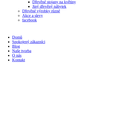
Dřevěné stojany na květiny
Jiný dřevěný nábytek
Dřevěné výrobky různé
Akce a slevy
facebook
Domů
Spokojený zákazníci
Blog
Naše tvorba
O nás
Kontakt