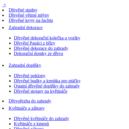
×
Dřevěné studny
Dřevěné větrné mlýny
Dřevěné kryty na šachtu
Zahradní dekorace
Dřevěné dekorační kolečka a vozíky
Dřevění Panáci z břízy
Dřevěné dekorace do zahrady
Dekorační domky ze dřeva
Zahradní doplňky
Dřevěné poklopy
Dřevěné budky a krmítka pro ptáčky
Ostatní dřevěné doplňky do zahrady
Dřevěné stojany na květináče
Dřevořezba do zahrady
Květináče a záhony
Dřevěné květináče do zahrady
Květináče z kmenů
Dřevěné záhony